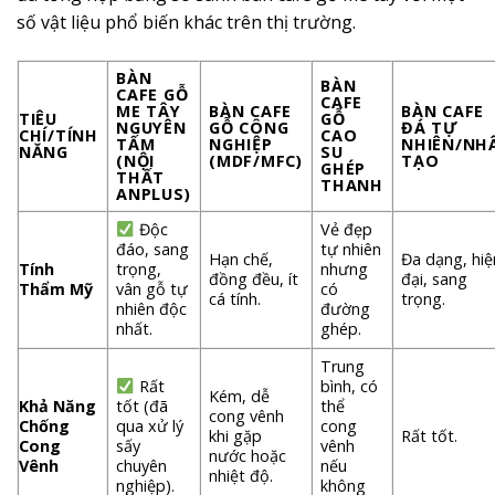
số vật liệu phổ biến khác trên thị trường.
BÀN
BÀN
CAFE GỖ
CAFE
ME TÂY
BÀN CAFE
BÀN CAFE
TIÊU
GỖ
NGUYÊN
GỖ CÔNG
ĐÁ TỰ
CHÍ/TÍNH
CAO
TẤM
NGHIỆP
NHIÊN/NH
NĂNG
SU
(NỘI
(MDF/MFC)
TẠO
GHÉP
THẤT
THANH
ANPLUS)
Độc
Vẻ đẹp
đáo, sang
tự nhiên
Hạn chế,
Đa dạng, hiệ
Tính
trọng,
nhưng
đồng đều, ít
đại, sang
Thẩm Mỹ
vân gỗ tự
có
cá tính.
trọng.
nhiên độc
đường
nhất.
ghép.
Trung
Rất
bình, có
Kém, dễ
Khả Năng
tốt (đã
thể
cong vênh
Chống
qua xử lý
cong
khi gặp
Rất tốt.
Cong
sấy
vênh
nước hoặc
Vênh
chuyên
nếu
nhiệt độ.
nghiệp).
không