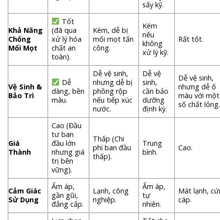
sấy kỹ.
Tốt
Kém
Khả Năng
(đã qua
Kém, dễ bị
nếu
Chống
xử lý hóa
mối mọt tấn
Rất tốt.
không
Mối Mọt
chất an
công.
xử lý kỹ.
toàn).
Dễ vệ sinh,
Dễ vệ
Dễ vệ sinh,
Dễ
nhưng dễ bị
sinh,
Vệ Sinh &
nhưng dễ ố
dàng, bền
phồng rộp
cần bảo
Bảo Trì
màu với một
màu.
nếu tiếp xúc
dưỡng
số chất lỏng
nước.
định kỳ.
Cao (Đầu
tư ban
Thấp (Chi
Giá
đầu lớn
Trung
phí ban đầu
Cao.
Thành
nhưng giá
bình.
thấp).
trị bền
vững).
Ấm áp,
Ấm áp,
Cảm Giác
Lạnh, công
Mát lạnh, c
gần gũi,
tự
Sử Dụng
nghiệp.
cáp.
đẳng cấp.
nhiên.