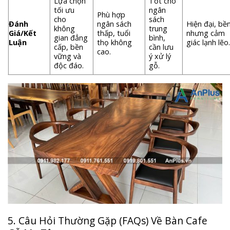
Lựa chọn
Tốt cho
tối ưu
ngân
Phù hợp
cho
sách
Đánh
ngân sách
Hiện đại, bền
không
trung
Giá/Kết
thấp, tuổi
nhưng cảm
gian đẳng
bình,
Luận
thọ không
giác lạnh lẽo
cấp, bền
cần lưu
cao.
vững và
ý xử lý
độc đáo.
gỗ.
5. Câu Hỏi Thường Gặp (FAQs) Về Bàn Cafe