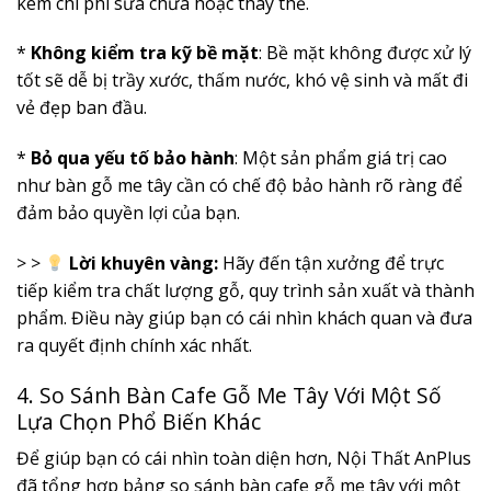
kém chi phí sửa chữa hoặc thay thế.
*
Không kiểm tra kỹ bề mặt
: Bề mặt không được xử lý
tốt sẽ dễ bị trầy xước, thấm nước, khó vệ sinh và mất đi
vẻ đẹp ban đầu.
*
Bỏ qua yếu tố bảo hành
: Một sản phẩm giá trị cao
như bàn gỗ me tây cần có chế độ bảo hành rõ ràng để
đảm bảo quyền lợi của bạn.
> >
Lời khuyên vàng:
Hãy đến tận xưởng để trực
tiếp kiểm tra chất lượng gỗ, quy trình sản xuất và thành
phẩm. Điều này giúp bạn có cái nhìn khách quan và đưa
ra quyết định chính xác nhất.
4. So Sánh Bàn Cafe Gỗ Me Tây Với Một Số
Lựa Chọn Phổ Biến Khác
Để giúp bạn có cái nhìn toàn diện hơn, Nội Thất AnPlus
đã tổng hợp bảng so sánh bàn cafe gỗ me tây với một