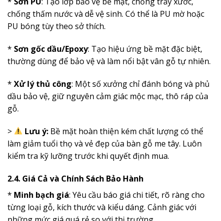
*
Sơn PU
: Tạo lớp bảo vệ bề mặt, chống trầy xước,
chống thấm nước và dễ vệ sinh. Có thể là PU mờ hoặc
PU bóng tùy theo sở thích.
*
Sơn gốc dầu/Epoxy
: Tạo hiệu ứng bề mặt đặc biệt,
thường dùng để bảo vệ và làm nổi bật vân gỗ tự nhiên.
*
Xử lý thủ công
: Một số xưởng chỉ đánh bóng và phủ
dầu bảo vệ, giữ nguyên cảm giác mộc mạc, thô ráp của
gỗ.
>
Lưu ý:
Bề mặt hoàn thiện kém chất lượng có thể
làm giảm tuổi thọ và vẻ đẹp của bàn gỗ me tây. Luôn
kiểm tra kỹ lưỡng trước khi quyết định mua.
2.4. Giá Cả và Chính Sách Bảo Hành
*
Minh bạch giá
: Yêu cầu báo giá chi tiết, rõ ràng cho
từng loại gỗ, kích thước và kiểu dáng. Cảnh giác với
những mức giá quá rẻ so với thị trường.