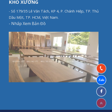
KHO XƯỞNG
- Số 179/35 Lê Văn Tách, KP 4, P. Chánh Hiệp, TP. Thủ
Dầu Một, TP. HCM, Việt Nam.
-
Nhấp Xem Bản Đồ