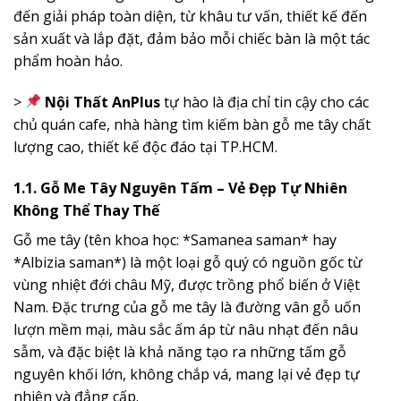
đến giải pháp toàn diện, từ khâu tư vấn, thiết kế đến
sản xuất và lắp đặt, đảm bảo mỗi chiếc bàn là một tác
phẩm hoàn hảo.
>
Nội Thất AnPlus
tự hào là địa chỉ tin cậy cho các
chủ quán cafe, nhà hàng tìm kiếm bàn gỗ me tây chất
lượng cao, thiết kế độc đáo tại TP.HCM.
1.1. Gỗ Me Tây Nguyên Tấm – Vẻ Đẹp Tự Nhiên
Không Thể Thay Thế
Gỗ me tây (tên khoa học: *Samanea saman* hay
*Albizia saman*) là một loại gỗ quý có nguồn gốc từ
vùng nhiệt đới châu Mỹ, được trồng phổ biến ở Việt
Nam. Đặc trưng của gỗ me tây là đường vân gỗ uốn
lượn mềm mại, màu sắc ấm áp từ nâu nhạt đến nâu
sẫm, và đặc biệt là khả năng tạo ra những tấm gỗ
nguyên khối lớn, không chắp vá, mang lại vẻ đẹp tự
nhiên và đẳng cấp.