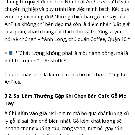
chúng tôi quyết định chọn Nội Thất AnPlus vì sự tư vấn
chuyên nghiệp và quy trình làm việc minh bạch. Kết quả
vượt ngoài mong đợi! Những chiếc bàn gỗ me tây của
AnPlus không chỉ bền đẹp mà còn là điểm nhấn ‘đắt giá’
của quán, khách hàng rất thích thú và thường xuyên
hỏi về chúng.” – *Anh Long, chủ quán Coffee, Quận 10.*
>
*”Chất lượng không phải là một hành động, mà là
một thói quen.” – Aristotle*
Câu nói này luôn là kim chỉ nam cho mọi hoạt động tại
AnPlus.
3.2. Sai Lầm Thường Gặp Khi Chọn Bàn Cafe Gỗ Me
Tây
*
Chỉ nhìn vào giá rẻ
: Ham rẻ mà bỏ qua chất lượng xử
lý gỗ là sai lầm phổ biến nhất. Gỗ kém chất lượng sẽ
nhanh chóng xuống cấp, cong vênh, nứt nẻ, gây tốn