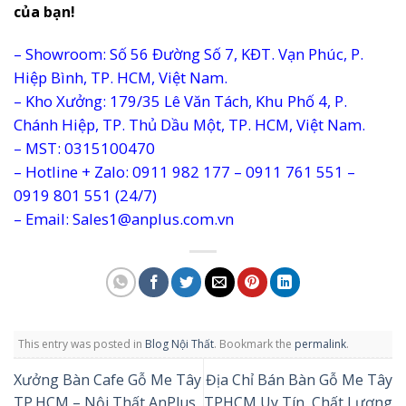
của bạn!
– Showroom: Số 56 Đường Số 7, KĐT. Vạn Phúc, P.
Hiệp Bình, TP. HCM, Việt Nam.
– Kho Xưởng: 179/35 Lê Văn Tách, Khu Phố 4, P.
Chánh Hiệp, TP. Thủ Dầu Một, TP. HCM, Việt Nam.
– MST: 0315100470
– Hotline + Zalo: 0911 982 177 – 0911 761 551 –
0919 801 551 (24/7)
– Email: Sales1@anplus.com.vn
This entry was posted in
Blog Nội Thất
. Bookmark the
permalink
.
Xưởng Bàn Cafe Gỗ Me Tây
Địa Chỉ Bán Bàn Gỗ Me Tây
TP.HCM – Nội Thất AnPlus
TPHCM Uy Tín, Chất Lượng