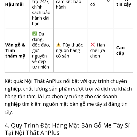
trợ 24/7,
cam kết bảo
Hậu mãi
có
tin cậy
chính
hành
sách bảo
hành dài
hạn
Đa
dạng,
Vân gỗ &
độc đáo,
Tùy thuộc
Hạn
Cao
Tính
giữ
nguồn hàng
chế lựa
cấp
thẩm mỹ
nguyên
có sẵn
chọn
vẻ đẹp
tự nhiên
Kết quả: Nội Thất AnPlus nổi bật với quy trình chuyên
nghiệp, chất lượng sản phẩm vượt trội và dịch vụ khách
hàng tận tâm, là lựa chọn lý tưởng cho các doanh
nghiệp tìm kiếm nguồn mặt bàn gỗ me tây sỉ đáng tin
cậy.
4. Quy Trình Đặt Hàng Mặt Bàn Gỗ Me Tây Sỉ
Tại Nội Thất AnPlus