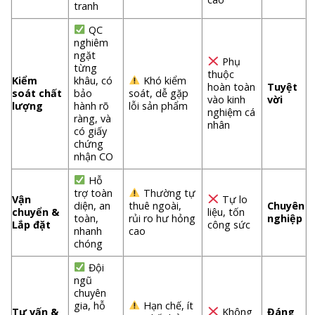
tranh
QC
nghiêm
ngặt
Phụ
từng
thuộc
Kiểm
khâu, có
Khó kiểm
hoàn toàn
Tuyệt
soát chất
bảo
soát, dễ gặp
vào kinh
vời
lượng
hành rõ
lỗi sản phẩm
nghiệm cá
ràng, và
nhân
có giấy
chứng
nhận CO
Hỗ
trợ toàn
Thường tự
Vận
Tự lo
diện, an
thuê ngoài,
Chuyên
chuyển &
liệu, tốn
toàn,
rủi ro hư hỏng
nghiệp
Lắp đặt
công sức
nhanh
cao
chóng
Đội
ngũ
chuyên
gia, hỗ
Hạn chế, ít
Tư vấn &
Không
Đáng