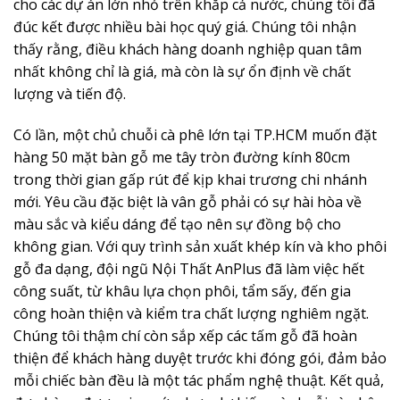
cho các dự án lớn nhỏ trên khắp cả nước, chúng tôi đã
đúc kết được nhiều bài học quý giá. Chúng tôi nhận
thấy rằng, điều khách hàng doanh nghiệp quan tâm
nhất không chỉ là giá, mà còn là sự ổn định về chất
lượng và tiến độ.
Có lần, một chủ chuỗi cà phê lớn tại TP.HCM muốn đặt
hàng 50 mặt bàn gỗ me tây tròn đường kính 80cm
trong thời gian gấp rút để kịp khai trương chi nhánh
mới. Yêu cầu đặc biệt là vân gỗ phải có sự hài hòa về
màu sắc và kiểu dáng để tạo nên sự đồng bộ cho
không gian. Với quy trình sản xuất khép kín và kho phôi
gỗ đa dạng, đội ngũ Nội Thất AnPlus đã làm việc hết
công suất, từ khâu lựa chọn phôi, tẩm sấy, đến gia
công hoàn thiện và kiểm tra chất lượng nghiêm ngặt.
Chúng tôi thậm chí còn sắp xếp các tấm gỗ đã hoàn
thiện để khách hàng duyệt trước khi đóng gói, đảm bảo
mỗi chiếc bàn đều là một tác phẩm nghệ thuật. Kết quả,