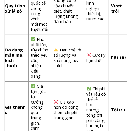
không có lò
quốc tế,
kinh
Quy trình
sấy chuyên
Vượt
chống
nghiệm,
xử lý gỗ
biệt, chất
trội
cong
thiết bị,
lượng không
vênh,
rủi ro cao
đảm bảo
mối mọt
tuyệt đối
Kho
phôi lớn,
Đa dạng
tùy chỉnh
Hạn chế về
mẫu mã,
theo yêu
số lượng và
Cực kỳ
Rất tốt
kích
cầu,
khả năng tùy
hạn chế
thước
nhiều
chỉnh
kiểu
dáng
Giá
Chi phí
tận gốc
vật liệu có
tại
thể rẻ
xưởng,
Giá cao
hơn,
Giá thành
không
hơn do cộng
nhưng
Tối ưu
sỉ
qua
thêm chi phí
tổng chi
trung
trung gian
phí (công,
gian,
hao hụt)
cạnh
cao