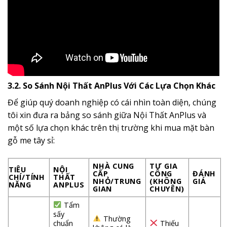
3.2. So Sánh Nội Thất AnPlus Với Các Lựa Chọn Khác
Để giúp quý doanh nghiệp có cái nhìn toàn diện, chúng
tôi xin đưa ra bảng so sánh giữa Nội Thất AnPlus và
một số lựa chọn khác trên thị trường khi mua mặt bàn
gỗ me tây sỉ:
NHÀ CUNG
TỰ GIA
TIÊU
NỘI
CẤP
CÔNG
ĐÁNH
CHÍ/TÍNH
THẤT
NHỎ/TRUNG
(KHÔNG
GIÁ
NĂNG
ANPLUS
GIAN
CHUYÊN)
Tẩm
sấy
Thường
chuẩn
Thiếu