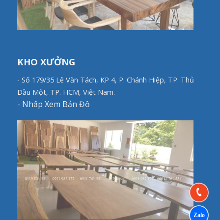
KHO XƯỞNG
- Số 179/35 Lê Văn Tách, KP 4, P. Chánh Hiệp, TP. Thủ
Dầu Một, TP. HCM, Việt Nam.
-
Nhấp Xem Bản Đồ