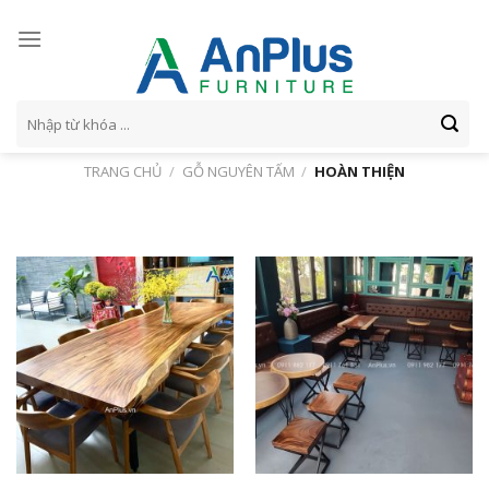
Skip
to
content
Tìm
kiếm:
TRANG CHỦ
/
GỖ NGUYÊN TẤM
/
HOÀN THIỆN