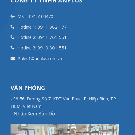
CÔNG TY TNHH ANPLUS
MST: 0315100470
0911 982 177
Hotline 1:
0911 761 551
Hotline 2:
0919 801 551
Hotline 3:
Sales1@anplus.com.vn
VĂN PHÒNG
- Số 56, Đường Số 7, KĐT Vạn Phúc, P. Hiệp Bình, TP.
HCM, Việt Nam.
-
Nhấp Xem Bản Đồ