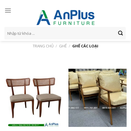
Skip
to
content
Tìm
kiếm:
TRANG CHỦ
/
GHẾ
/
GHẾ CÁC LOẠI