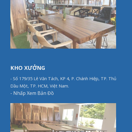
KHO XƯỞNG
- Số 179/35 Lê Văn Tách, KP 4, P. Chánh Hiệp, TP. Thủ
Dầu Một, TP. HCM, Việt Nam.
-
Nhấp Xem Bản Đồ