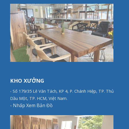
KHO XƯỞNG
- Số 179/35 Lê Văn Tách, KP 4, P. Chánh Hiệp, TP. Thủ
Dầu Một, TP. HCM, Việt Nam.
-
Nhấp Xem Bản Đồ