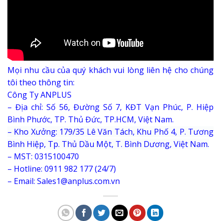
Mọi nhu cầu của quý khách vui lòng liên hệ cho chúng
tôi theo thông tin:
Công Ty ANPLUS
– Địa chỉ: Số 56, Đường Số 7, KĐT Vạn Phúc, P. Hiệp
Bình Phước, TP. Thủ Đức, TP.HCM, Việt Nam.
–
Kho Xưởng: 179/35 Lê Văn Tách, Khu Phố 4, P. Tương
Bình Hiệp, Tp. Thủ Dầu Một, T. Bình Dương, Việt Nam.
– MST: 0315100470
– Hotline: 0911 982 177 (24/7)
– Email: Sales1@anplus.com.vn