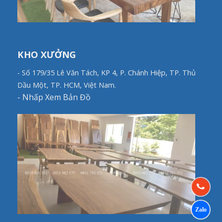
KHO XƯỞNG
- Số 179/35 Lê Văn Tách, KP 4, P. Chánh Hiệp, TP. Thủ
Dầu Một, TP. HCM, Việt Nam.
-
Nhấp Xem Bản Đồ