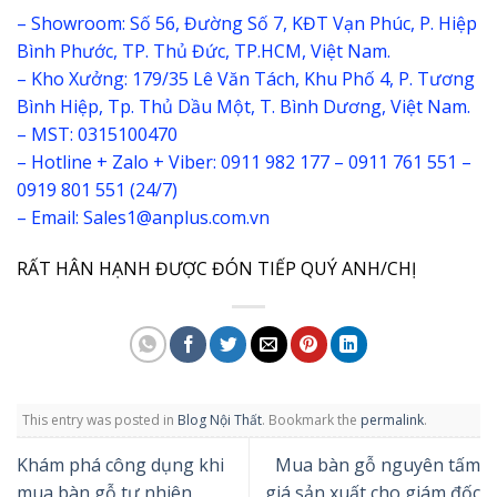
– Showroom: Số 56, Đường Số 7, KĐT Vạn Phúc, P. Hiệp
Bình Phước, TP. Thủ Đức, TP.HCM, Việt Nam.
– Kho Xưởng: 179/35 Lê Văn Tách, Khu Phố 4, P. Tương
Bình Hiệp, Tp. Thủ Dầu Một, T. Bình Dương, Việt Nam.
– MST: 0315100470
– Hotline + Zalo + Viber: 0911 982 177 – 0911 761 551 –
0919 801 551 (24/7)
– Email: Sales1@anplus.com.vn
RẤT HÂN HẠNH ĐƯỢC ĐÓN TIẾP QUÝ ANH/CHỊ
This entry was posted in
Blog Nội Thất
. Bookmark the
permalink
.
Khám phá công dụng khi
Mua bàn gỗ nguyên tấm
mua bàn gỗ tự nhiên
giá sản xuất cho giám đốc