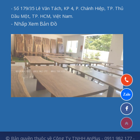
- Số 179/35 Lê Văn Tách, KP 4, P. Chánh Hiệp, TP. Thủ
Dầu Một, TP. HCM, Việt Nam.
-
Nhấp Xem Bản Đồ
© Bản quyền thuộc về Công Ty TNHH AnPlus - 0911 982 177 -