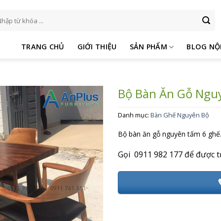
m
ếm:
TRANG CHỦ
GIỚI THIỆU
SẢN PHẨM
BLOG NỘ
Bộ Bàn Ăn Gỗ Ngu
Danh mục:
Bàn Ghế Nguyên Bộ
Bộ bàn ăn gỗ nguyên tấm 6 ghế
Gọi 0911 982 177 để được t