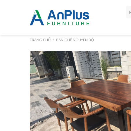
Skip
Tì
to
ki
content
TRANG CHỦ
/
BÀN GHẾ NGUYÊN BỘ