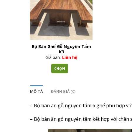
Bộ Bàn Ghế Gỗ Nguyên Tấm
K3
Giá bán:
Liên hệ
CHỌN
Sản
phẩm
này
MÔ TẢ
ĐÁNH GIÁ (0)
có
nhiều
– Bộ bàn ăn gỗ nguyên tấm 6 ghế phù hợp với c
biến
thể.
– Bộ bàn ăn gỗ nguyên tấm kết hợp với chân sắ
Các
tùy