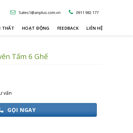
Sales1@anplus.com.vn
0911 982 177
I THẤT
HOẠT ĐỘNG
FEEDBACK
LIÊN HỆ
yên Tấm 6 Ghế
.
ư vấn
GỌI NGAY