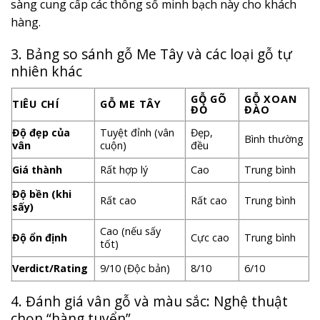
sàng cung cấp các thông số minh bạch này cho khách
hàng.
3. Bảng so sánh gỗ Me Tây và các loại gỗ tự
nhiên khác
GỖ GÕ
GỖ XOAN
TIÊU CHÍ
GỖ ME TÂY
ĐỎ
ĐÀO
Độ đẹp của
Tuyệt đỉnh (vân
Đẹp,
Bình thường
vân
cuộn)
đều
Giá thành
Rất hợp lý
Cao
Trung bình
Độ bền (khi
Rất cao
Rất cao
Trung bình
sấy)
Cao (nếu sấy
Độ ổn định
Cực cao
Trung bình
tốt)
Verdict/Rating
9/10 (Độc bản)
8/10
6/10
4. Đánh giá vân gỗ và màu sắc: Nghệ thuật
chọn “hàng tuyển”