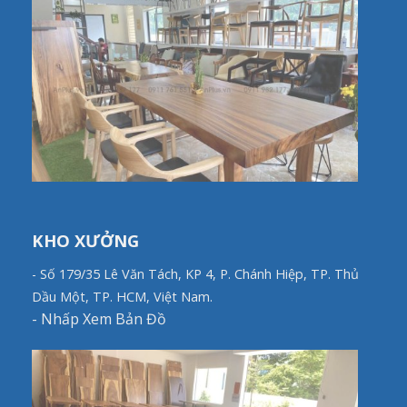
KHO XƯỞNG
- Số 179/35 Lê Văn Tách, KP 4, P. Chánh Hiệp, TP. Thủ
Dầu Một, TP. HCM, Việt Nam.
-
Nhấp Xem Bản Đồ