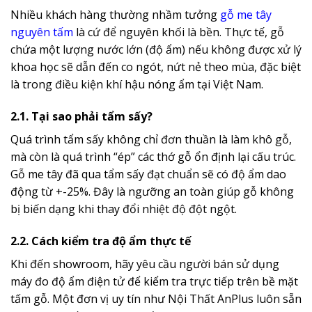
Nhiều khách hàng thường nhầm tưởng
gỗ me tây
nguyên tấm
là cứ để nguyên khối là bền. Thực tế, gỗ
chứa một lượng nước lớn (độ ẩm) nếu không được xử lý
khoa học sẽ dẫn đến co ngót, nứt nẻ theo mùa, đặc biệt
là trong điều kiện khí hậu nóng ẩm tại Việt Nam.
2.1. Tại sao phải tẩm sấy?
Quá trình tẩm sấy không chỉ đơn thuần là làm khô gỗ,
mà còn là quá trình “ép” các thớ gỗ ổn định lại cấu trúc.
Gỗ me tây đã qua tẩm sấy đạt chuẩn sẽ có độ ẩm dao
động từ +-25%. Đây là ngưỡng an toàn giúp gỗ không
bị biến dạng khi thay đổi nhiệt độ đột ngột.
2.2. Cách kiểm tra độ ẩm thực tế
Khi đến showroom, hãy yêu cầu người bán sử dụng
máy đo độ ẩm điện tử để kiểm tra trực tiếp trên bề mặt
tấm gỗ. Một đơn vị uy tín như Nội Thất AnPlus luôn sẵn