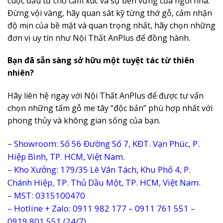
cuộc đầu tư cho cảm xúc và sự bền vững của ngôi nhà.
Đừng vội vàng, hãy quan sát kỹ từng thớ gỗ, cảm nhận
độ mịn của bề mặt và quan trọng nhất, hãy chọn những
đơn vị uy tín như Nội Thất AnPlus để đồng hành.
Bạn đã sẵn sàng sở hữu một tuyệt tác từ thiên
nhiên?
Hãy liên hệ ngay với Nội Thất AnPlus để được tư vấn
chọn những tấm gỗ me tây “độc bản” phù hợp nhất với
phong thủy và không gian sống của bạn.
– Showroom: Số 56 Đường Số 7, KĐT. Vạn Phúc, P.
Hiệp Bình, TP. HCM, Việt Nam.
– Kho Xưởng: 179/35 Lê Văn Tách, Khu Phố 4, P.
Chánh Hiệp, TP. Thủ Dầu Một, TP. HCM, Việt Nam.
– MST: 0315100470
– Hotline + Zalo: 0911 982 177 – 0911 761 551 –
0919 801 551 (24/7)