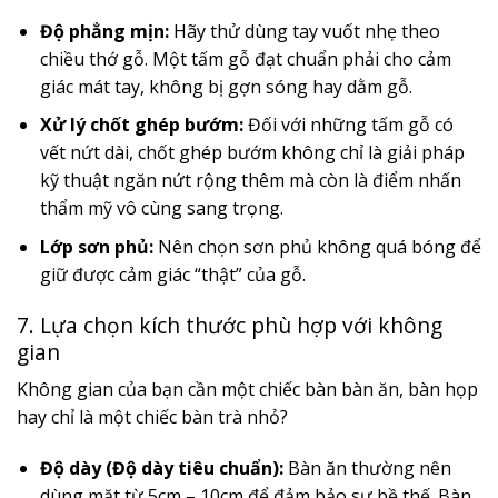
Độ phẳng mịn:
Hãy thử dùng tay vuốt nhẹ theo
chiều thớ gỗ. Một tấm gỗ đạt chuẩn phải cho cảm
giác mát tay, không bị gợn sóng hay dằm gỗ.
Xử lý chốt ghép bướm:
Đối với những tấm gỗ có
vết nứt dài, chốt ghép bướm không chỉ là giải pháp
kỹ thuật ngăn nứt rộng thêm mà còn là điểm nhấn
thẩm mỹ vô cùng sang trọng.
Lớp sơn phủ:
Nên chọn sơn phủ không quá bóng để
giữ được cảm giác “thật” của gỗ.
7. Lựa chọn kích thước phù hợp với không
gian
Không gian của bạn cần một chiếc bàn bàn ăn, bàn họp
hay chỉ là một chiếc bàn trà nhỏ?
Độ dày (Độ dày tiêu chuẩn):
Bàn ăn thường nên
dùng mặt từ 5cm – 10cm để đảm bảo sự bề thế. Bàn