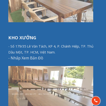
KHO XƯỞNG
- Số 179/35 Lê Văn Tách, KP 4, P. Chánh Hiệp, TP. Thủ
Dầu Một, TP. HCM, Việt Nam.
-
Nhấp Xem Bản Đồ