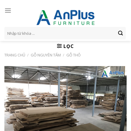
Skip
to
content
Tìm
kiếm:
LỌC
TRANG CHỦ
/
GỖ NGUYÊN TẤM
/
GỖ THÔ