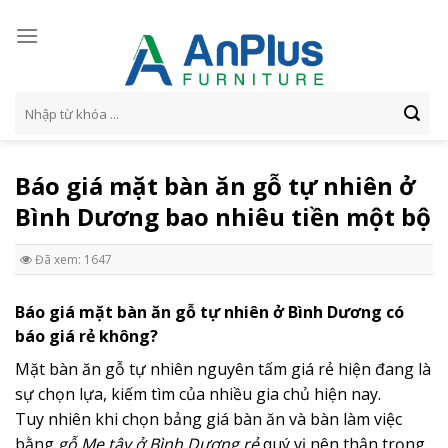
Skip
to
content
Tìm
kiếm:
Báo giá mặt bàn ăn gỗ tự nhiên ở
Bình Dương bao nhiêu tiền một bộ
Đã xem: 1647
Báo giá mặt bàn ăn gỗ tự nhiên ở Bình Dương có
báo giá rẻ không?
Mặt bàn ăn gỗ tự nhiên nguyên tấm giá rẻ hiện đang là
sự chọn lựa, kiếm tìm của nhiều gia chủ hiện nay.
Tuy nhiên khi chọn bảng giá bàn ăn và bàn làm việc
bằng
gỗ Me tây ở Bình Dương rẻ
quý vị nên thận trọng