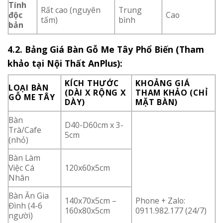
Tính
Rất cao (nguyên
Trung
độc
Cao
tấm)
bình
bản
4.2. Bảng Giá Bàn Gỗ Me Tây Phổ Biến (Tham
khảo tại Nội Thất AnPlus):
KÍCH THƯỚC
KHOẢNG GIÁ
LOẠI BÀN
(DÀI X RỘNG X
THAM KHẢO (CHỈ
GỖ ME TÂY
DÀY)
MẶT BÀN)
Bàn
D40-D60cm x 3-
Trà/Cafe
5cm
(nhỏ)
Bàn Làm
Việc Cá
120x60x5cm
Nhân
Bàn Ăn Gia
140x70x5cm –
Phone + Zalo:
Đình (4-6
160x80x5cm
0911.982.177 (24/7)
người)