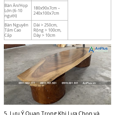
Bàn Ăn/Họp
180x90x7cm –
Lớn (6-10
240x100x7cm
người)
Bàn Nguyên
Dài > 250cm,
Tấm Cao
Rộng > 100cm,
Cấp
Dày > 10cm
5. Lưu Ý Quan Trọng Khi Lựa Chọn và