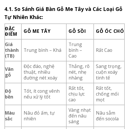
4.1. So Sánh Giá Bàn Gỗ Me Tây và Các Loại Gỗ
Tự Nhiên Khác:
ĐẶC
GỖ ME TÂY
GỖ SỒI
GỖ ÓC CHÓ
ĐIỂM
Giá
Trung
thành
Trung bình – Khá
bình –
Rất Cao
(TB)
Cao
Độc đáo, nghệ
Thẳng, rõ
Sang trọng,
Vân
thuật, nhiều
nét, nhẹ
cuộn xoáy
gỗ
đường nét xoáy
nhàng
tinh tế
Rất tốt,
Rất tốt,
Độ
Tốt, ít cong vênh
chịu lực
chống mối
bền
nếu xử lý tốt
cao
mọt
Vàng nhạt
Màu
Nâu đỏ ấm, tự
Nâu sẫm
đến nâu
sắc
nhiên
đến socola
sáng