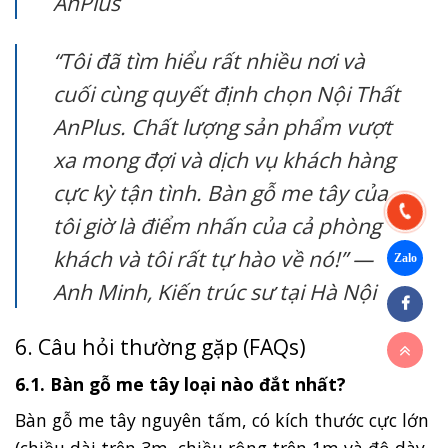
AnPlus
“Tôi đã tìm hiểu rất nhiều nơi và
cuối cùng quyết định chọn Nội Thất
AnPlus. Chất lượng sản phẩm vượt
xa mong đợi và dịch vụ khách hàng
cực kỳ tận tình. Bàn gỗ me tây của
tôi giờ là điểm nhấn của cả phòng
khách và tôi rất tự hào về nó!” —
Anh Minh, Kiến trúc sư tại Hà Nội
6. Câu hỏi thường gặp (FAQs)
6.1. Bàn gỗ me tây loại nào đắt nhất?
Bàn gỗ me tây nguyên tấm, có kích thước cực lớn
(chiều dài trên 3m, chiều rộng trên 1m và độ dày