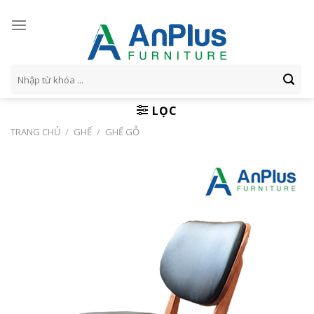
Skip
to
content
Tìm
kiếm:
LỌC
TRANG CHỦ
/
GHẾ
/
GHẾ GỖ