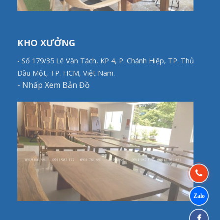
KHO XƯỞNG
- Số 179/35 Lê Văn Tách, KP 4, P. Chánh Hiệp, TP. Thủ
Dầu Một, TP. HCM, Việt Nam.
-
Nhấp Xem Bản Đồ