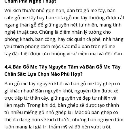
Chấm Phá Nghệ Thuật
Với kích thước nhỏ gọn hơn, bàn trà gỗ me tây, bàn
cafe gỗ me tây hay bàn sofa gỗ me tây thường được cắt
ngang thân gỗ để giữ nguyên nét tự nhiên, mang tính
nghệ thuật cao. Chúng là điểm nhấn lý tưởng cho
phòng khách, ban công, hay các quán cà phê, nhà hàng
yêu thích phong cách mộc. Các mẫu bàn tròn gỗ me
tây đặc biệt được ưa chuộng vì sự mềm mại và độc đáo.
4.4. Bàn Gỗ Me Tây Nguyên Tấm và Bàn Gỗ Me Tây
Chân Sắt: Lựa Chọn Nào Phù Hợp?
Bàn gỗ me tây nguyên khối và bàn gỗ me tây ghép có
gì khác nhau? Bàn nguyên khối, nguyên tấm được xẻ
trực tiếp từ thân cây, giữ nguyên vẻ đẹp tự nhiên và
liền mạch. Trong khi đó, bàn ghép sẽ được tạo thành
từ nhiều miếng gỗ nhỏ ghép lại. Mặc dù bàn ghép có
thể đa dạng hơn về kích thước, nhưng bàn nguyên tấm
luôn mang lại giá trị thẩm mỹ và độ bền vượt trội.