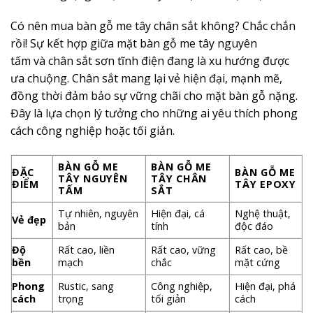
Có nên mua bàn gỗ me tây chân sắt không? Chắc chắn
rồi! Sự kết hợp giữa mặt bàn gỗ me tây nguyên
tấm và chân sắt sơn tĩnh điện đang là xu hướng được
ưa chuộng. Chân sắt mang lại vẻ hiện đại, mạnh mẽ,
đồng thời đảm bảo sự vững chãi cho mặt bàn gỗ nặng.
Đây là lựa chọn lý tưởng cho những ai yêu thích phong
cách công nghiệp hoặc tối giản.
BÀN GỖ ME
BÀN GỖ ME
ĐẶC
BÀN GỖ ME
TÂY NGUYÊN
TÂY CHÂN
ĐIỂM
TÂY EPOXY
TẤM
SẮT
Tự nhiên, nguyên
Hiện đại, cá
Nghệ thuật,
Vẻ đẹp
bản
tính
độc đáo
Độ
Rất cao, liền
Rất cao, vững
Rất cao, bề
bền
mạch
chắc
mặt cứng
Phong
Rustic, sang
Công nghiệp,
Hiện đại, phá
cách
trọng
tối giản
cách