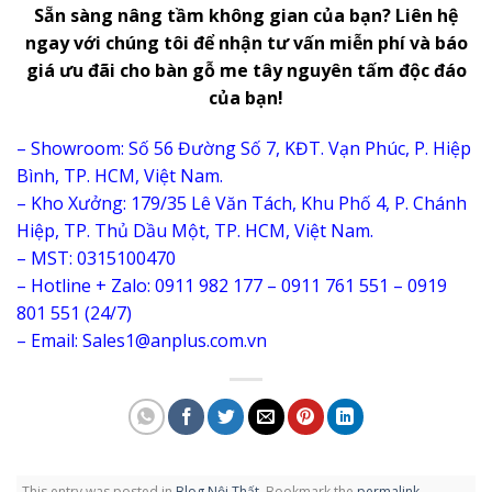
Sẵn sàng nâng tầm không gian của bạn? Liên hệ
ngay với chúng tôi để nhận tư vấn miễn phí và báo
giá ưu đãi cho bàn gỗ me tây nguyên tấm độc đáo
của bạn!
– Showroom: Số 56 Đường Số 7, KĐT. Vạn Phúc, P. Hiệp
Bình, TP. HCM, Việt Nam.
– Kho Xưởng: 179/35 Lê Văn Tách, Khu Phố 4, P. Chánh
Hiệp, TP. Thủ Dầu Một, TP. HCM, Việt Nam.
– MST: 0315100470
– Hotline + Zalo: 0911 982 177 – 0911 761 551 – 0919
801 551 (24/7)
– Email: Sales1@anplus.com.vn
This entry was posted in
Blog Nội Thất
. Bookmark the
permalink
.