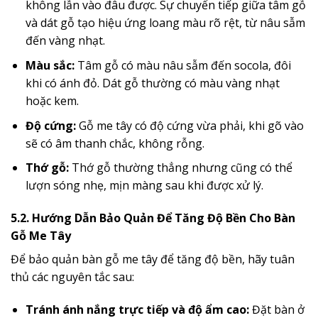
không lẫn vào đâu được. Sự chuyển tiếp giữa tâm gỗ
và dát gỗ tạo hiệu ứng loang màu rõ rệt, từ nâu sẫm
đến vàng nhạt.
Màu sắc:
Tâm gỗ có màu nâu sẫm đến socola, đôi
khi có ánh đỏ. Dát gỗ thường có màu vàng nhạt
hoặc kem.
Độ cứng:
Gỗ me tây có độ cứng vừa phải, khi gõ vào
sẽ có âm thanh chắc, không rỗng.
Thớ gỗ:
Thớ gỗ thường thẳng nhưng cũng có thể
lượn sóng nhẹ, mịn màng sau khi được xử lý.
5.2. Hướng Dẫn Bảo Quản Để Tăng Độ Bền Cho Bàn
Gỗ Me Tây
Để bảo quản bàn gỗ me tây để tăng độ bền, hãy tuân
thủ các nguyên tắc sau:
Tránh ánh nắng trực tiếp và độ ẩm cao:
Đặt bàn ở