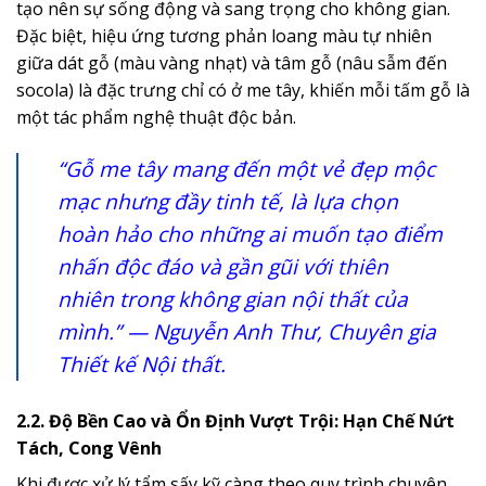
tạo nên sự sống động và sang trọng cho không gian.
Đặc biệt, hiệu ứng tương phản loang màu tự nhiên
giữa dát gỗ (màu vàng nhạt) và tâm gỗ (nâu sẫm đến
socola) là đặc trưng chỉ có ở me tây, khiến mỗi tấm gỗ là
một tác phẩm nghệ thuật độc bản.
“Gỗ me tây mang đến một vẻ đẹp mộc
mạc nhưng đầy tinh tế, là lựa chọn
hoàn hảo cho những ai muốn tạo điểm
nhấn độc đáo và gần gũi với thiên
nhiên trong không gian nội thất của
mình.” — Nguyễn Anh Thư, Chuyên gia
Thiết kế Nội thất.
2.2. Độ Bền Cao và Ổn Định Vượt Trội: Hạn Chế Nứt
Tách, Cong Vênh
Khi được xử lý tẩm sấy kỹ càng theo quy trình chuyên