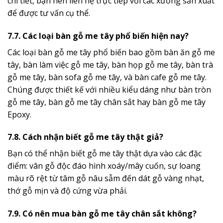
chi tiết, bạn nên liên hệ trực tiếp với các xưởng sản xuất
để được tư vấn cụ thể.
7.7. Các loại bàn gỗ me tây phổ biến hiện nay?
Các loại bàn gỗ me tây phổ biến bao gồm bàn ăn gỗ me
tây, bàn làm việc gỗ me tây, bàn họp gỗ me tây, bàn trà
gỗ me tây, bàn sofa gỗ me tây, và bàn cafe gỗ me tây.
Chúng được thiết kế với nhiều kiểu dáng như bàn tròn
gỗ me tây, bàn gỗ me tây chân sắt hay bàn gỗ me tây
Epoxy.
7.8. Cách nhận biết gỗ me tây thật giả?
Bạn có thể nhận biết gỗ me tây thật dựa vào các đặc
điểm: vân gỗ độc đáo hình xoáy/mây cuốn, sự loang
màu rõ rệt từ tâm gỗ nâu sẫm đến dát gỗ vàng nhạt,
thớ gỗ mịn và độ cứng vừa phải.
7.9. Có nên mua bàn gỗ me tây chân sắt không?