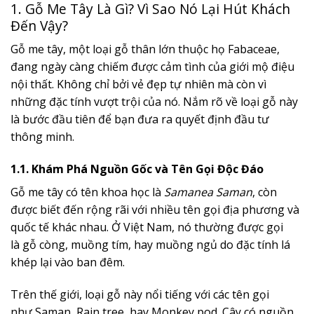
1. Gỗ Me Tây Là Gì? Vì Sao Nó Lại Hút Khách
Đến Vậy?
Gỗ me tây, một loại gỗ thân lớn thuộc họ Fabaceae,
đang ngày càng chiếm được cảm tình của giới mộ điệu
nội thất. Không chỉ bởi vẻ đẹp tự nhiên mà còn vì
những đặc tính vượt trội của nó. Nắm rõ về loại gỗ này
là bước đầu tiên để bạn đưa ra quyết định đầu tư
thông minh.
1.1. Khám Phá Nguồn Gốc và Tên Gọi Độc Đáo
Gỗ me tây có tên khoa học là
Samanea Saman
, còn
được biết đến rộng rãi với nhiều tên gọi địa phương và
quốc tế khác nhau. Ở Việt Nam, nó thường được gọi
là gỗ còng, muồng tím, hay muồng ngủ do đặc tính lá
khép lại vào ban đêm.
Trên thế giới, loại gỗ này nổi tiếng với các tên gọi
như Saman, Rain tree, hay Monkey pod. Cây có nguồn