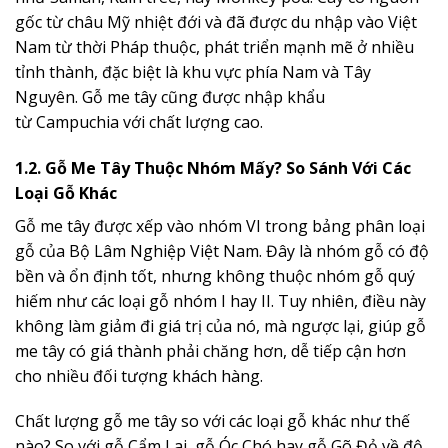
gốc từ châu Mỹ nhiệt đới và đã được du nhập vào Việt
Nam từ thời Pháp thuộc, phát triển mạnh mẽ ở nhiều
tỉnh thành, đặc biệt là khu vực phía Nam và Tây
Nguyên. Gỗ me tây cũng được nhập khẩu
từ Campuchia với chất lượng cao.
1.2. Gỗ Me Tây Thuộc Nhóm Mấy? So Sánh Với Các
Loại Gỗ Khác
Gỗ me tây được xếp vào nhóm VI trong bảng phân loại
gỗ của Bộ Lâm Nghiệp Việt Nam. Đây là nhóm gỗ có độ
bền và ổn định tốt, nhưng không thuộc nhóm gỗ quý
hiếm như các loại gỗ nhóm I hay II. Tuy nhiên, điều này
không làm giảm đi giá trị của nó, mà ngược lại, giúp gỗ
me tây có giá thành phải chăng hơn, dễ tiếp cận hơn
cho nhiều đối tượng khách hàng.
Chất lượng gỗ me tây so với các loại gỗ khác như thế
nào? So với gỗ Cẩm Lai, gỗ Óc Chó hay gỗ Gõ Đỏ về độ