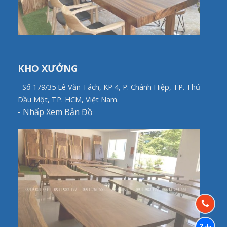
KHO XƯỞNG
- Số 179/35 Lê Văn Tách, KP 4, P. Chánh Hiệp, TP. Thủ
Dầu Một, TP. HCM, Việt Nam.
-
Nhấp Xem Bản Đồ