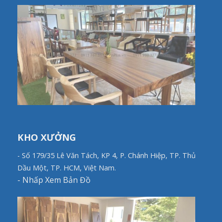
KHO XƯỞNG
- Số 179/35 Lê Văn Tách, KP 4, P. Chánh Hiệp, TP. Thủ
Dầu Một, TP. HCM, Việt Nam.
-
Nhấp Xem Bản Đồ