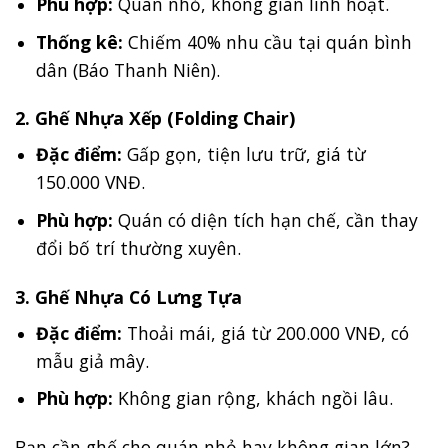
Phù hợp:
Quán nhỏ, không gian linh hoạt.
Thống kê:
Chiếm 40% nhu cầu tại quán bình
dân (Báo Thanh Niên).
2. Ghế Nhựa Xếp (Folding Chair)
Đặc điểm:
Gấp gọn, tiện lưu trữ, giá từ
150.000 VNĐ.
Phù hợp:
Quán có diện tích hạn chế, cần thay
đổi bố trí thường xuyên.
3. Ghế Nhựa Có Lưng Tựa
Đặc điểm:
Thoải mái, giá từ 200.000 VNĐ, có
mẫu giả mây.
Phù hợp:
Không gian rộng, khách ngồi lâu.
Bạn cần ghế cho quán nhỏ hay không gian lớn?