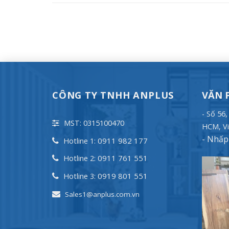
CÔNG TY TNHH ANPLUS
VĂN 
- Số 56
MST: 0315100470
HCM, Vi
-
Nhấp 
0911 982 177
Hotline 1:
0911 761 551
Hotline 2:
0919 801 551
Hotline 3:
Sales1@anplus.com.vn