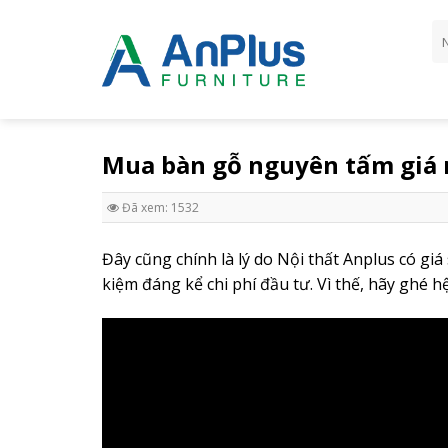
Skip
Tì
to
ki
content
Mua bàn gỗ nguyên tấm giá rẻ
Đã xem: 1532
Đây cũng chính là lý do Nội thất Anplus có giá
kiệm đáng kể chi phí đầu tư. Vì thế, hãy ghé 