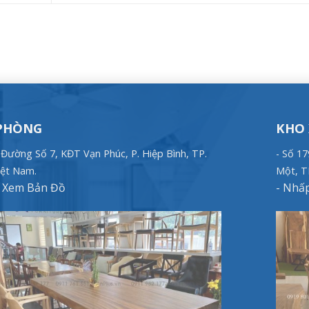
PHÒNG
KHO
, Đường Số 7, KĐT Vạn Phúc, P. Hiệp Bình, TP.
- Số 1
ệt Nam.
Một, T
Xem Bản Đồ
-
Nhấp