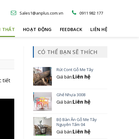
Sales1@anplus.com.vn
0911 982 177
I THẤT
HOẠT ĐỘNG
FEEDBACK
LIÊN HỆ
CÓ THỂ BẠN SẼ THÍCH
Rút Cont Gỗ Me Tây
Liên hệ
Giá bán:
 tiết
Ghế Nhựa 3008
Liên hệ
Giá bán:
Bộ Bàn Ăn Gỗ Me Tây
Nguyên Tấm 04
Liên hệ
Giá bán: