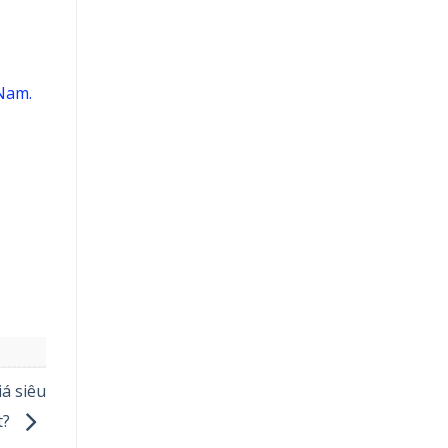
 Nam.
á siêu
t?