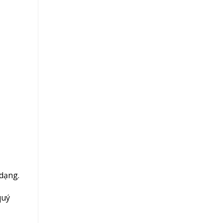
 dạng.
quý