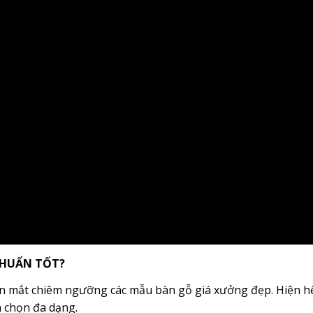
CHUẨN TỐT?
tận mắt chiêm ngưỡng các mẫu bàn gỗ giá xưởng đẹp. Hiện h
a chọn đa dạng.