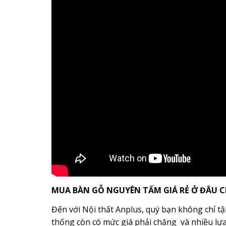
MUA BÀN GỖ NGUYÊN TẤM GIÁ RẺ Ở ĐÂU 
Đến với Nội thất Anplus, quý bạn không chỉ 
thống còn có mức giá phải chăng và nhiều lự