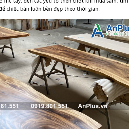
a gỗ me tây, đến các yếu tố then chốt khi mua sắm, tì
để chiếc bàn luôn bền đẹp theo thời gian.