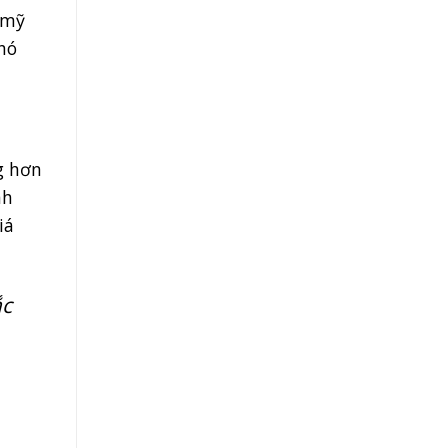
 mỹ
hó
g hơn
nh
iá
ắc