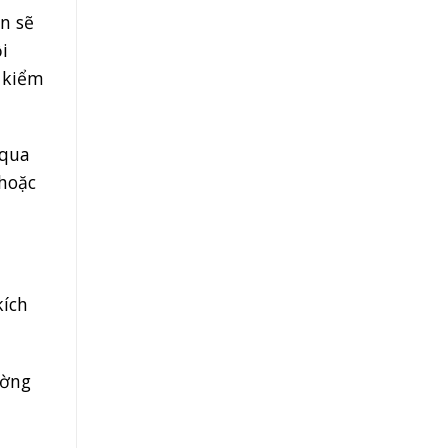
n sẽ
i
n kiểm
 qua
 hoặc
kích
ường