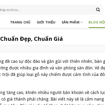
m
ếm:
TRANG CHỦ
GIỚI THIỆU
SẢN PHẨM
BLOG NỘ
 Chuẩn Đẹp, Chuẩn Giá
ng đề cao sự độc đáo và gần gũi với thiên nhiên, bàn
ớng được nhiều gia đình và văn phòng săn đón. Vẻ đ
 trội đã giúp loại gỗ này chiếm được cảm tình của đ
ng tăng cao, khiến nhiều người băn khoăn về cách lự
ó giá thành phải chăng. Bài viết này sẽ là cẩm nang 