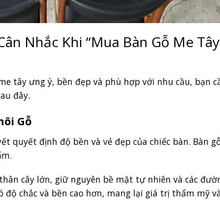
n Cân Nhắc Khi “Mua Bàn Gỗ Me Tây
me tây ưng ý, bền đẹp và phù hợp với nhu cầu, bạn c
sau đây.
hôi Gỗ
yết quyết định độ bền và vẻ đẹp của chiếc bàn. Bàn g
ấm.
thân cây lớn, giữ nguyên bề mặt tự nhiên và các đườ
 độ chắc và bền cao hơn, mang lại giá trị thẩm mỹ v