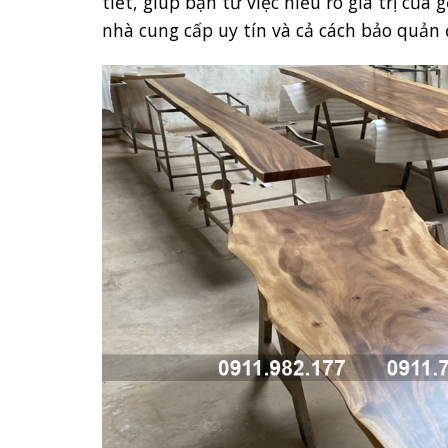
tiết, giúp bạn từ việc hiểu rõ giá trị củ
nhà cung cấp uy tín và cả cách bảo quản 