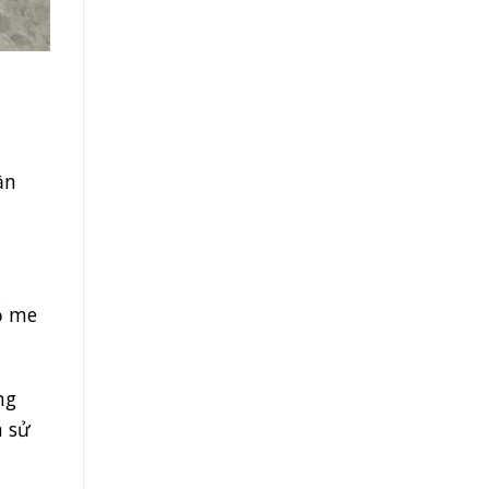
ần
ỗ me
ng
à sử