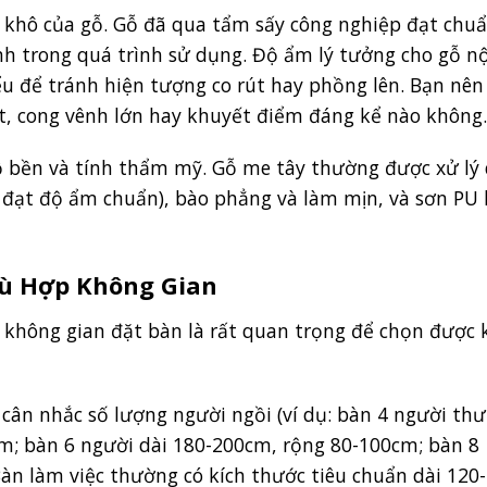
ộ khô của gỗ. Gỗ đã qua tẩm sấy công nghiệp đạt chuẩ
nh trong quá trình sử dụng. Độ ẩm lý tưởng cho gỗ nộ
ểu để tránh hiện tượng co rút hay phồng lên. Bạn nê
t, cong vênh lớn hay khuyết điểm đáng kể nào không.
ộ bền và tính thẩm mỹ. Gỗ me tây thường được xử lý
ể đạt độ ẩm chuẩn), bào phẳng và làm mịn, và sơn PU
hù Hợp Không Gian
c không gian đặt bàn là rất quan trọng để chọn được 
 cân nhắc số lượng người ngồi (ví dụ: bàn 4 người th
cm; bàn 6 người dài 180-200cm, rộng 80-100cm; bàn 8
àn làm việc thường có kích thước tiêu chuẩn dài 120-