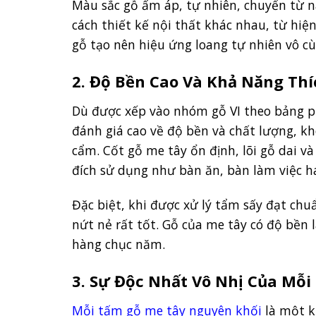
Màu sắc gỗ ấm áp, tự nhiên, chuyển từ n
cách thiết kế nội thất khác nhau, từ hiện
gỗ tạo nên hiệu ứng loang tự nhiên vô c
2. Độ Bền Cao Và Khả Năng Thí
Dù được xếp vào nhóm gỗ VI theo bảng p
đánh giá cao về độ bền và chất lượng, k
cẩm. Cốt gỗ me tây ổn định, lõi gỗ dai v
đích sử dụng như bàn ăn, bàn làm việc ha
Đặc biệt, khi được xử lý tẩm sấy đạt ch
nứt nẻ rất tốt. Gỗ của me tây có độ bền 
hàng chục năm.
3. Sự Độc Nhất Vô Nhị Của Mỗ
Mỗi tấm gỗ me tây nguyên khối
là một ki