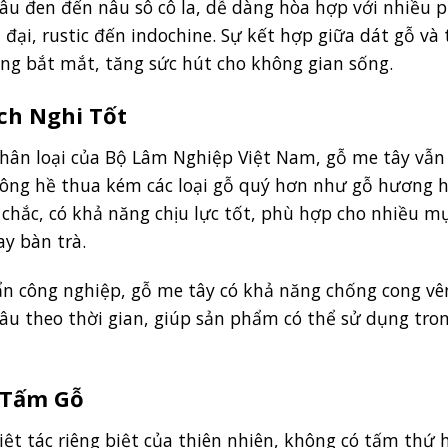
âu đen đến nâu sô cô la, dễ dàng hòa hợp với nhiều 
 đại, rustic đến indochine. Sự kết hợp giữa dát gỗ và
ùng bắt mắt, tăng sức hút cho không gian sống.
ch Nghi Tốt
hân loại của Bộ Lâm Nghiệp Việt Nam, gỗ me tây vẫn
hông hề thua kém các loại gỗ quý hơn như gỗ hương 
à chắc, có khả năng chịu lực tốt, phù hợp cho nhiều m
y bàn trà.
uẩn công nghiệp, gỗ me tây có khả năng chống cong vê
lâu theo thời gian, giúp sản phẩm có thể sử dụng tro
i Tấm Gỗ
ệt tác riêng biệt của thiên nhiên, không có tấm thứ 