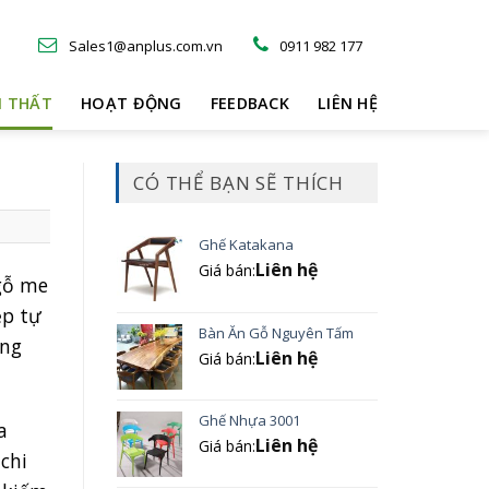
Sales1@anplus.com.vn
0911 982 177
I THẤT
HOẠT ĐỘNG
FEEDBACK
LIÊN HỆ
CÓ THỂ BẠN SẼ THÍCH
Ghế Katakana
Liên hệ
Giá bán:
 gỗ me
ẹp tự
Bàn Ăn Gỗ Nguyên Tấm
ông
Liên hệ
Giá bán:
Ghế Nhựa 3001
a
Liên hệ
Giá bán:
chi