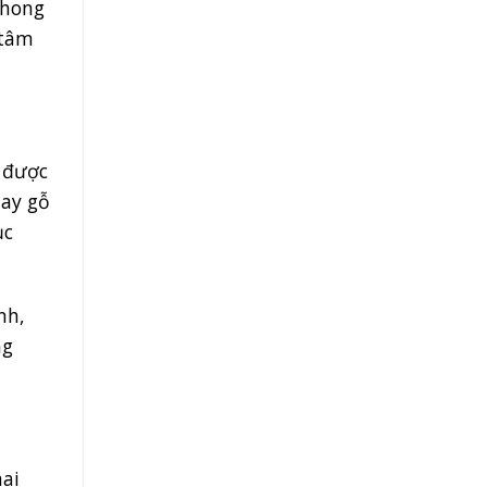
phong
 tâm
 được
hay gỗ
ục
nh,
ng
hai