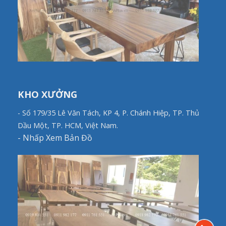
KHO XƯỞNG
- Số 179/35 Lê Văn Tách, KP 4, P. Chánh Hiệp, TP. Thủ
Dầu Một, TP. HCM, Việt Nam.
-
Nhấp Xem Bản Đồ