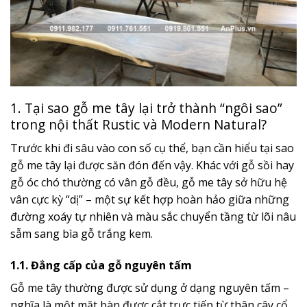
1. Tại sao gỗ me tây lại trở thành “ngôi sao”
trong nội thất Rustic và Modern Natural?
Trước khi đi sâu vào con số cụ thể, bạn cần hiểu tại sao
gỗ me tây lại được săn đón đến vậy. Khác với gỗ sồi hay
gỗ óc chó thường có vân gỗ đều, gỗ me tây sở hữu hệ
vân cực kỳ “dị” – một sự kết hợp hoàn hảo giữa những
đường xoáy tự nhiên và màu sắc chuyển tầng từ lõi nâu
sẫm sang bìa gỗ trắng kem.
1.1. Đẳng cấp của gỗ nguyên tấm
Gỗ me tây thường được sử dụng ở dạng nguyên tấm –
nghĩa là một mặt bàn được cắt trực tiếp từ thân cây cổ