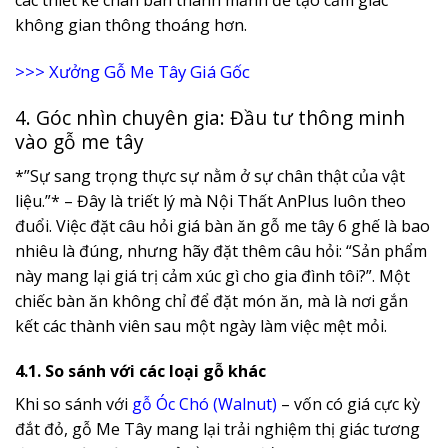
các thiết kế chân bàn thanh mảnh để tạo cảm giác
không gian thông thoáng hơn.
>>>
Xưởng Gỗ Me Tây Giá Gốc
4. Góc nhìn chuyên gia: Đầu tư thông minh
vào gỗ me tây
*”Sự sang trọng thực sự nằm ở sự chân thật của vật
liệu.”* – Đây là triết lý mà Nội Thất AnPlus luôn theo
đuổi. Việc đặt câu hỏi giá bàn ăn gỗ me tây 6 ghế là bao
nhiêu là đúng, nhưng hãy đặt thêm câu hỏi: “Sản phẩm
này mang lại giá trị cảm xúc gì cho gia đình tôi?”. Một
chiếc bàn ăn không chỉ để đặt món ăn, mà là nơi gắn
kết các thành viên sau một ngày làm việc mệt mỏi.
4.1. So sánh với các loại gỗ khác
Khi so sánh với
gỗ Óc Chó (Walnut)
– vốn có giá cực kỳ
đắt đỏ, gỗ Me Tây mang lại trải nghiệm thị giác tương