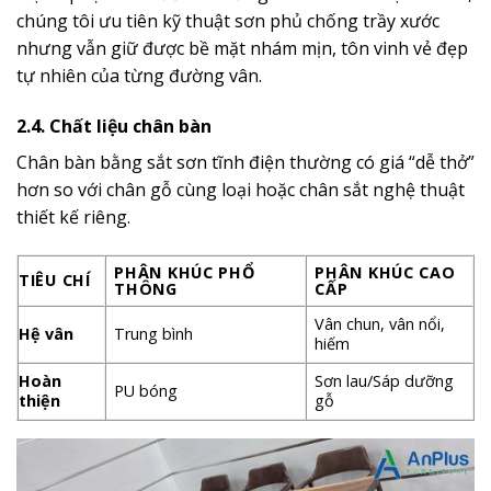
chúng tôi ưu tiên kỹ thuật sơn phủ chống trầy xước
nhưng vẫn giữ được bề mặt nhám mịn, tôn vinh vẻ đẹp
tự nhiên của từng đường vân.
2.4. Chất liệu chân bàn
Chân bàn bằng sắt sơn tĩnh điện thường có giá “dễ thở”
hơn so với chân gỗ cùng loại hoặc chân sắt nghệ thuật
thiết kế riêng.
PHÂN KHÚC PHỔ
PHÂN KHÚC CAO
TIÊU CHÍ
THÔNG
CẤP
Vân chun, vân nổi,
Hệ vân
Trung bình
hiếm
Hoàn
Sơn lau/Sáp dưỡng
PU bóng
thiện
gỗ