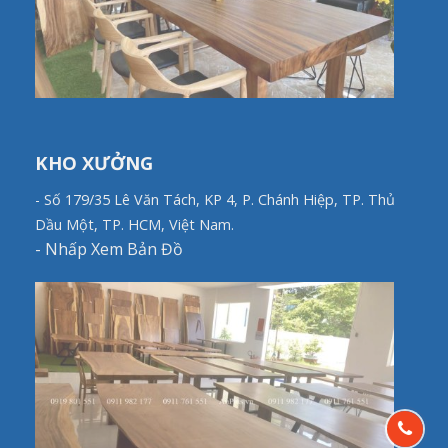
KHO XƯỞNG
- Số 179/35 Lê Văn Tách, KP 4, P. Chánh Hiệp, TP. Thủ
Dầu Một, TP. HCM, Việt Nam.
-
Nhấp Xem Bản Đồ