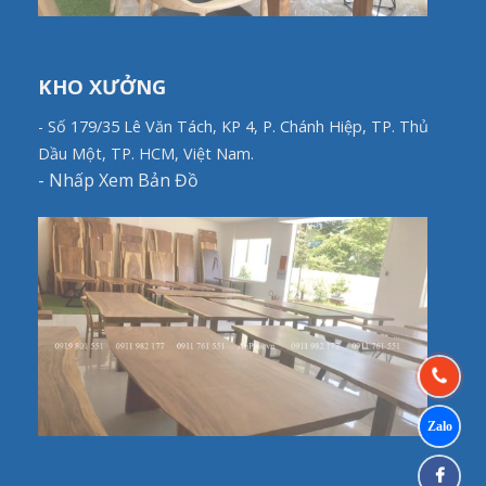
KHO XƯỞNG
- Số 179/35 Lê Văn Tách, KP 4, P. Chánh Hiệp, TP. Thủ
Dầu Một, TP. HCM, Việt Nam.
-
Nhấp Xem Bản Đồ