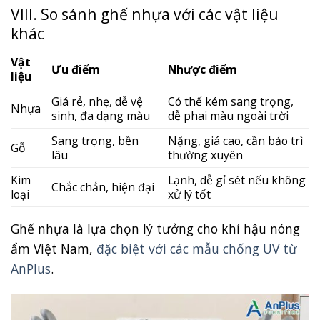
VIII. So sánh ghế nhựa với các vật liệu
khác
Vật
Ưu điểm
Nhược điểm
liệu
Giá rẻ, nhẹ, dễ vệ
Có thể kém sang trọng,
Nhựa
sinh, đa dạng màu
dễ phai màu ngoài trời
Sang trọng, bền
Nặng, giá cao, cần bảo trì
Gỗ
lâu
thường xuyên
Kim
Lạnh, dễ gỉ sét nếu không
Chắc chắn, hiện đại
loại
xử lý tốt
Ghế nhựa là lựa chọn lý tưởng cho khí hậu nóng
ẩm Việt Nam,
đặc biệt với các mẫu chống UV từ
AnPlus
.