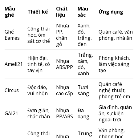
Mẫu
Chất
Màu
Thiết kế
Ứng dụng
ghế
liệu
sắc
Nhựa
Xanh,
Công thái
Ghế
PP,
đỏ,
Quán café, văn
học, ôm
Eames
chân
trắng,
phòng, nhà ăn
sát cơ thể
gỗ
đen
Trắng,
Hiện đại,
Phòng khách,
Nhựa
xám,
Ameli21
tinh tế, có
làm việc sáng
ABS/PP
đỏ,
tay vịn
tạo
xanh
Quán café
Độc đáo,
Nhựa
Tươi
Circus
nghệ thuật,
vui nhộn
cao cấp
sáng
phòng trẻ em
Gia đình, quán
Đơn giản,
Nhựa
Đa
GAI21
ăn, sự kiện
chắc chắn
PP/ABS
dạng
ngoài trời
Văn phòng,
Công thái
Trung
Nhựa
phòng học,