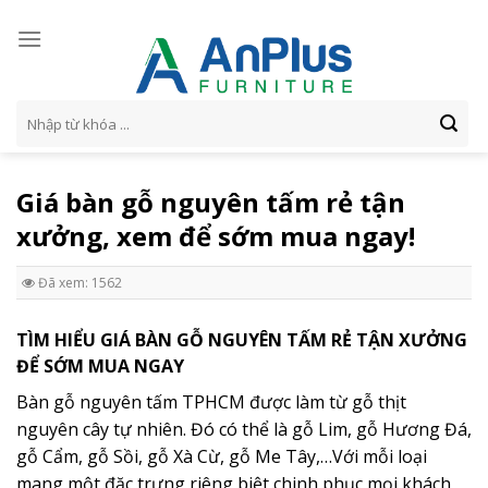
Skip
to
content
Tìm
kiếm:
Giá bàn gỗ nguyên tấm rẻ tận
xưởng, xem để sớm mua ngay!
Đã xem: 1562
TÌM HIỂU GIÁ BÀN GỖ NGUYÊN TẤM RẺ TẬN XƯỞNG
ĐỂ SỚM MUA NGAY
Bàn gỗ nguyên tấm TPHCM được làm từ gỗ thịt
nguyên cây tự nhiên. Đó có thể là gỗ Lim, gỗ Hương Đá,
gỗ Cẩm, gỗ Sồi, gỗ Xà Cừ, gỗ Me Tây,…Với mỗi loại
mang một đặc trưng riêng biệt chinh phục mọi khách