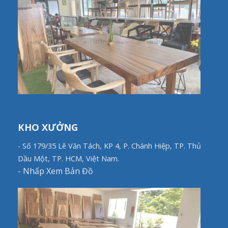
KHO XƯỞNG
- Số 179/35 Lê Văn Tách, KP 4, P. Chánh Hiệp, TP. Thủ
Dầu Một, TP. HCM, Việt Nam.
-
Nhấp Xem Bản Đồ