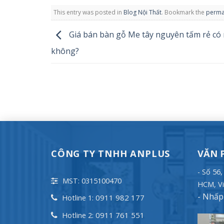
This entry was posted in
Blog Nội Thất
. Bookmark the
perma
Giá bán bàn gỗ Me tây nguyên tấm rẻ có
không?
CÔNG TY TNHH ANPLUS
VĂN 
- Số 56
MST: 0315100470
HCM, Vi
-
Nhấp 
0911 982 177
Hotline 1:
0911 761 551
Hotline 2: