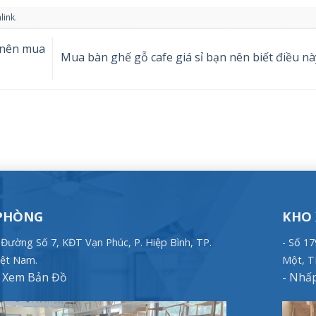
link
.
 nên mua
Mua bàn ghế gỗ cafe giá sỉ bạn nên biết điều nà
PHÒNG
KHO
, Đường Số 7, KĐT Vạn Phúc, P. Hiệp Bình, TP.
- Số 1
ệt Nam.
Một, T
Xem Bản Đồ
-
Nhấp