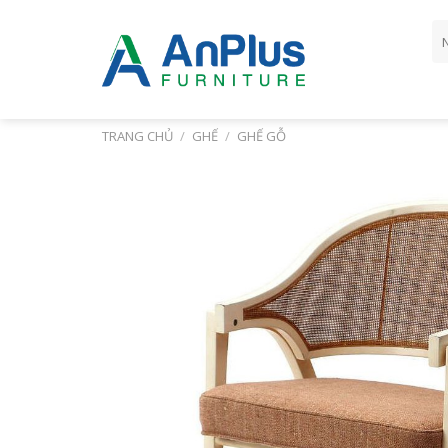
Skip
Tì
to
ki
content
TRANG CHỦ
/
GHẾ
/
GHẾ GỖ