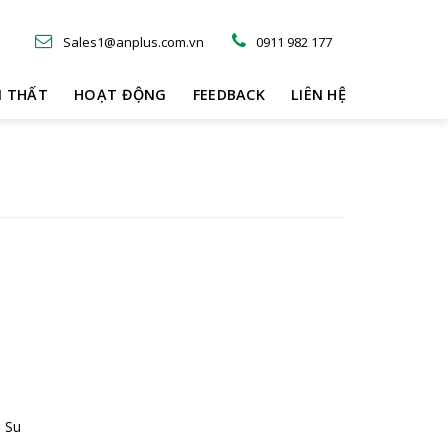
Sales1@anplus.com.vn
0911 982 177
I THẤT
HOẠT ĐỘNG
FEEDBACK
LIÊN HỆ
o Su