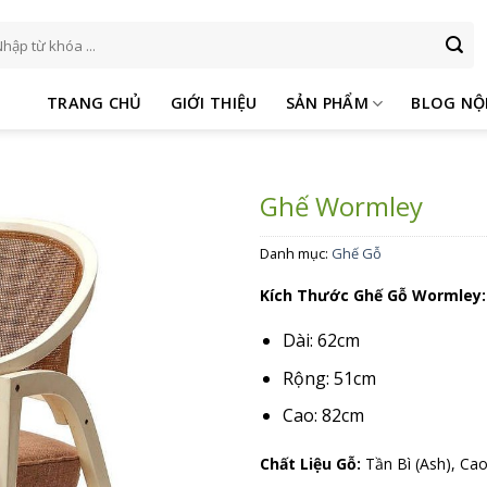
m
ếm:
TRANG CHỦ
GIỚI THIỆU
SẢN PHẨM
BLOG NỘ
Ghế Wormley
Danh mục:
Ghế Gỗ
Kích Thước Ghế Gỗ Wormley:
Dài: 62cm
Rộng: 51cm
Cao: 82cm
Chất Liệu Gỗ:
Tần Bì (Ash), Ca