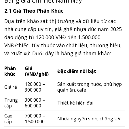
Bảng Giá Chi Tiết Năm Nay
2.1 Giá Theo Phân Khúc
Dựa trên khảo sát thị trường và dữ liệu từ các
nhà cung cấp uy tín, giá ghế nhựa đúc năm 2025
dao động từ 120.000 VNĐ đến 1.500.000
VNĐ/chiếc, tùy thuộc vào chất liệu, thương hiệu,
và xuất xứ. Dưới đây là bảng giá tham khảo:
Phân
Giá
Đặc điểm nổi bật
khúc
(VNĐ/ghế)
120.000 –
Sản xuất trong nước, phù hợp
Giá rẻ
300.000
quán ăn, cafe
Trung
300.000 –
Thiết kế hiện đại
cấp
600.000
Cao
700.000 –
Nhựa nguyên sinh, chống UV
cấp
1.500.000