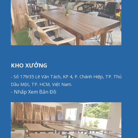
KHO XƯỞNG
- Số 179/35 Lê Văn Tách, KP 4, P. Chánh Hiệp, TP. Thủ
Dầu Một, TP. HCM, Việt Nam.
-
Nhấp Xem Bản Đồ