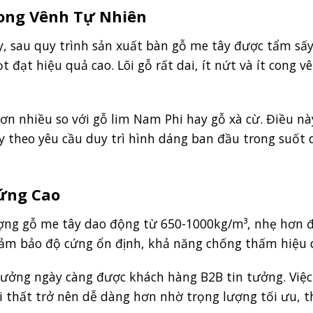
ong Vênh Tự Nhiên
, sau quy trình sản xuất bàn gỗ me tây được tẩm sấy
đạt hiệu quả cao. Lõi gỗ rất dai, ít nứt và ít cong v
hơn nhiều so với gỗ lim Nam Phi hay gỗ xà cừ. Điều nà
 theo yêu cầu duy trì hình dáng ban đầu trong suốt 
ứng Cao
lượng gỗ me tây dao động từ 650-1000kg/m³, nhẹ hơn 
đảm bảo độ cứng ổn định, khả năng chống thấm hiệu 
 xưởng ngày càng được khách hàng B2B tin tưởng. Việ
i thất trở nên dễ dàng hơn nhờ trọng lượng tối ưu, 