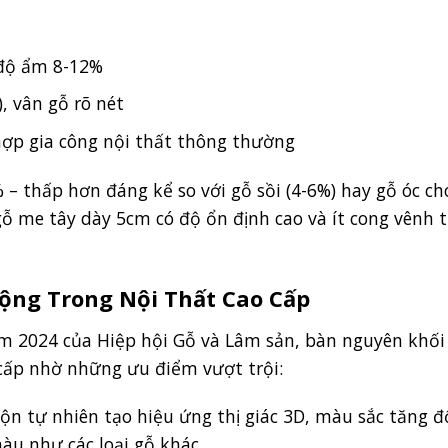
 độ ẩm 8-12%
, vân gỗ rõ nét
hợp gia công nội thất thông thường
 – thấp hơn đáng kể so với gỗ sồi (4-6%) hay gỗ óc chó
 gỗ me tây dày 5cm có độ ổn định cao và ít cong vênh 
ộng Trong Nội Thất Cao Cấp
am 2024 của Hiệp hội Gỗ và Lâm sản, bàn nguyên khối
cấp nhờ những ưu điểm vượt trội:
n tự nhiên tạo hiệu ứng thị giác 3D, màu sắc tăng đ
àu như các loại gỗ khác.