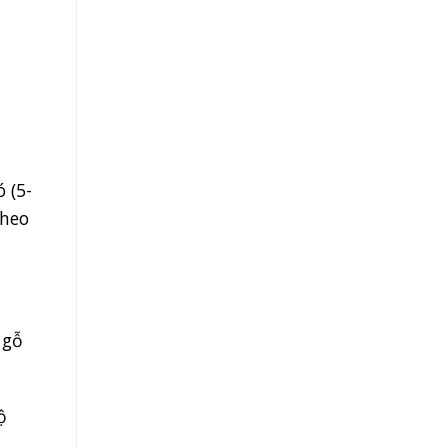
 (5-
theo
 gỗ
ộ