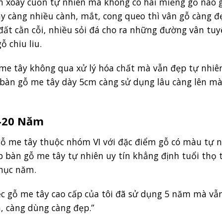
n xoáy cuốn tự nhiên mà không có hai miếng gỗ nào 
ây càng nhiều cành, mắt, cong queo thì vân gỗ càng đ
đất cằn cỗi, nhiều sỏi đá cho ra những đường vân tuy
 chiu liu.
me tây không qua xử lý hóa chất mà vẫn đẹp tự nhiê
 bàn gỗ me tây dày 5cm càng sử dụng lâu càng lên m
5-20 Năm
gỗ me tây thuộc nhóm VI với đặc điểm gỗ có màu tự n
p bàn gỗ me tây tự nhiên uy tín khẳng định tuổi thọ 
chục năm.
iệc gỗ me tây cao cấp của tôi đã sử dụng 5 năm mà vẫ
h, càng dùng càng đẹp.”