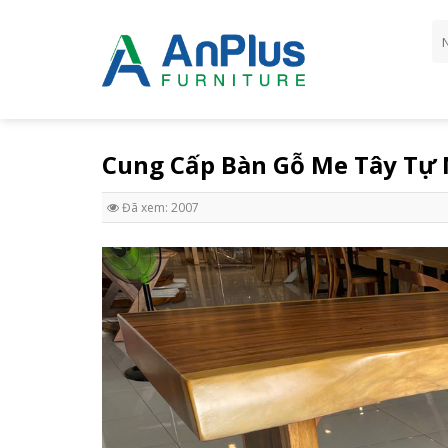
Skip
Tì
to
ki
content
Cung Cấp Bàn Gỗ Me Tây Tự 
Đã xem: 2007