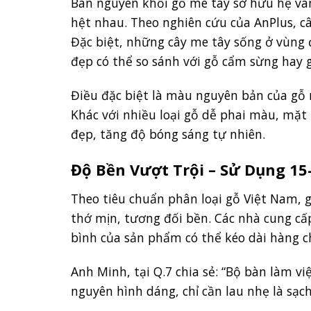
Bàn nguyên khối gỗ me tây sở hữu hệ vâ
hệt nhau. Theo nghiên cứu của AnPlus, c
Đặc biệt, những cây me tây sống ở vùng 
đẹp có thể so sánh với gỗ cẩm sừng hay gỗ
Điều đặc biệt là màu nguyên bản của gỗ 
Khác với nhiều loại gỗ dễ phai màu, mặt
đẹp, tăng độ bóng sáng tự nhiên.
Độ Bền Vượt Trội – Sử Dụng 1
Theo tiêu chuẩn phân loại gỗ Việt Nam, 
thớ mịn, tương đối bền. Các nhà cung cấ
bình của sản phẩm có thể kéo dài hàng 
Anh Minh, tại Q.7 chia sẻ: “Bộ bàn làm v
nguyên hình dáng, chỉ cần lau nhẹ là sạc