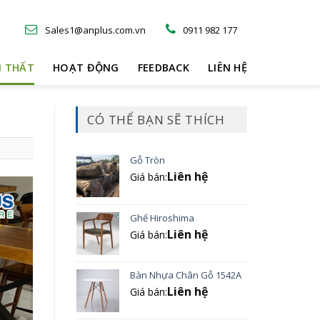
Sales1@anplus.com.vn
0911 982 177
I THẤT
HOẠT ĐỘNG
FEEDBACK
LIÊN HỆ
CÓ THỂ BẠN SẼ THÍCH
Gỗ Tròn
Liên hệ
Giá bán:
Ghế Hiroshima
Liên hệ
Giá bán:
Bàn Nhựa Chân Gỗ 1542A
Liên hệ
Giá bán: