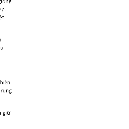
giống
ẹp.
ệt
n.
àu
hiên,
trung
n giữ