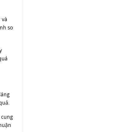
 và
ênh so
y
quá
đáng
quả.
c cung
thuận