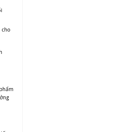
i
 cho
h
n phẩm
ưởng