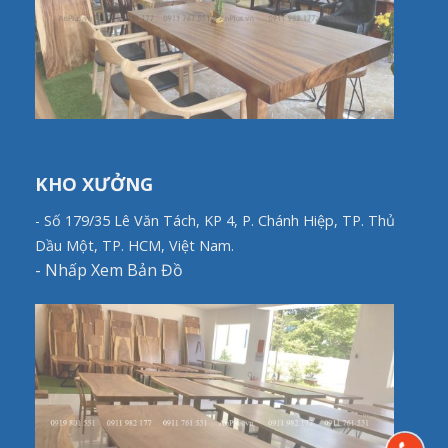
KHO XƯỞNG
- Số 179/35 Lê Văn Tách, KP 4, P. Chánh Hiệp, TP. Thủ
Dầu Một, TP. HCM, Việt Nam.
-
Nhấp Xem Bản Đồ