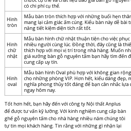
thước cụ thể và chất liệu báo giá bàn gỗ nguyên
có chi phí cụ thể.
Mẫu bàn tròn thích hợp với những buổi hẹn thâ
Hình
mang lại cảm giác ấm cúng. Kiểu bàn này dễ bài t
tròn
năng tiết kiệm diện tích rất tốt.
Mẫu bàn hình chữ nhật thuận tiện cho việc phục
Hình
nhiều người cùng lúc. Đồng thời, đây cũng là thiế
chữ
thích hợp với mọi vị trí trong nhà hàng. Muốn n
nhật
giá xưởng bàn gỗ nguyên tấm bạn hãy tìm đến đị
cung cấp uy tín.
Mẫu bàn hình Oval phù hợp với không gian rộng
Hình
cho những phòng VIP. Hơn hết, kiểu dáng đẹp, 
oval
nghĩa phong thủy tốt đáng để bạn cân nhắc lựa
ngay hôm nay.
Tốt hơn hết, bạn hãy đến với công ty Nội thất Anplus
để được tư vấn kỹ lưỡng. Với kinh nghiệm cung cấp bàn
ghế gỗ nguyên tấm cho nhà hàng nhiều năm chúng tôi
tự tin mọi khách hàng. Tin rằng với những gì nhận lại