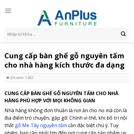
Skip
to
content
Tìm
kiếm:
Cung cấp bàn ghế gỗ nguyên tấm
cho nhà hàng kích thước đa dạng
Đã xem: 1462
CUNG CẤP BÀN GHẾ GỖ NGUYÊN TẤM CHO NHÀ
HÀNG PHÙ HỢP VỚI MỌI KHÔNG GIAN
Nhà hàng không đơn thuần là nơi ăn cho no mà còn là
địa điểm trò chuyện, gặp gỡ. Chính vì thế, khi bố trí nội
thất
gỗ Me Tây nguyên tấm
cần đặc biệt chú ý. Tuy
nhiên, bạn cần phải tìm đến nơi cung cấp sản phẩm uy