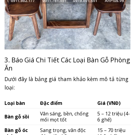
3. Báo Giá Chi Tiết Các Loại Bàn Gỗ Phòng
Ăn
Dưới đây là bảng giá tham khảo kèm mô tả từng
loại:
Loại bàn
Đặc điểm
Giá (VNĐ)
Vân sáng, bền, chống
5 – 12 triệu (4-
Bàn gỗ sồi
mối mọt tốt
6 ghế)
Bàn gỗ óc
Sang trọng, vân độc
15 – 70 triệu