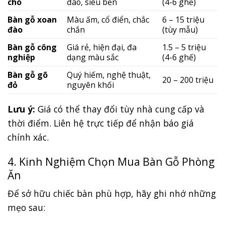
chó
đáo, siêu bền
(4-6 ghế)
Bàn gỗ xoan
Màu ấm, cổ điển, chắc
6 – 15 triệu
đào
chắn
(tùy mẫu)
Bàn gỗ công
Giá rẻ, hiện đại, đa
1.5 – 5 triệu
nghiệp
dạng màu sắc
(4-6 ghế)
Bàn gỗ gõ
Quý hiếm, nghệ thuật,
20 – 200 triệu
đỏ
nguyên khối
Lưu ý:
Giá có thể thay đổi tùy nhà cung cấp và
thời điểm. Liên hệ trực tiếp để nhận báo giá
chính xác.
4. Kinh Nghiệm Chọn Mua Bàn Gỗ Phòng
Ăn
Để sở hữu chiếc bàn phù hợp, hãy ghi nhớ những
mẹo sau: