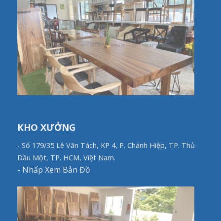
KHO XƯỞNG
- Số 179/35 Lê Văn Tách, KP 4, P. Chánh Hiệp, TP. Thủ
Dầu Một, TP. HCM, Việt Nam.
-
Nhấp Xem Bản Đồ