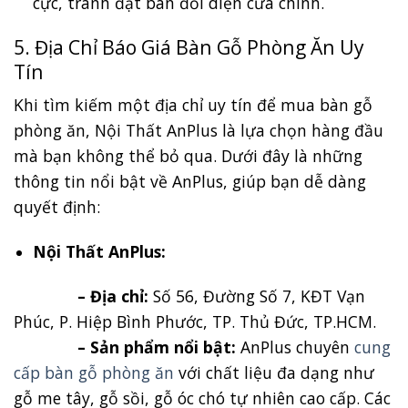
cực, tránh đặt bàn đối diện cửa chính.
5. Địa Chỉ Báo Giá Bàn Gỗ Phòng Ăn Uy
Tín
Khi tìm kiếm một địa chỉ uy tín để mua bàn gỗ
phòng ăn, Nội Thất AnPlus là lựa chọn hàng đầu
mà bạn không thể bỏ qua. Dưới đây là những
thông tin nổi bật về AnPlus, giúp bạn dễ dàng
quyết định:
Nội Thất AnPlus:
– Địa chỉ:
Số 56, Đường Số 7, KĐT Vạn
Phúc, P. Hiệp Bình Phước, TP. Thủ Đức, TP.HCM.
– Sản phẩm nổi bật:
AnPlus chuyên
cung
cấp bàn gỗ phòng ăn
với chất liệu đa dạng như
gỗ me tây, gỗ sồi, gỗ óc chó tự nhiên cao cấp. Các