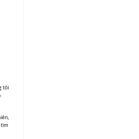
 tôi
á
iên,
 tìm