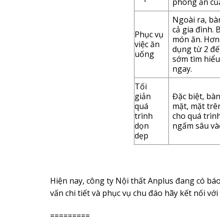
phòng ăn của
Ngoài ra, bà
cả gia đình.
Phục vụ
món ăn. Hơn 
việc ăn
dụng từ 2 đế
uống
sớm tìm hiểu
ngay.
Tối
giản
Đặc biệt, bà
quá
mặt, mặt trê
trình
cho quá trìn
dọn
ngấm sâu vào
dẹp
Hiện nay, công ty Nội thất Anplus đang có báo
vấn chi tiết và phục vụ chu đáo hãy kết nối vớ
=========