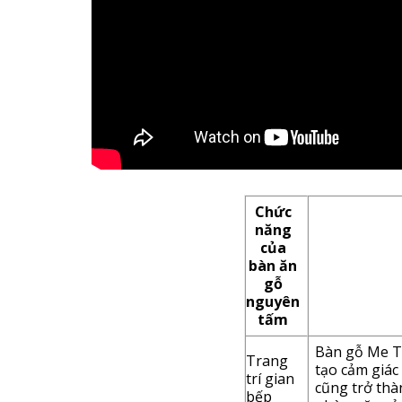
Chức
năng
của
bàn ăn
gỗ
nguyên
tấm
Bàn gỗ Me T
Trang
tạo cảm giác
trí gian
cũng trở thà
bếp