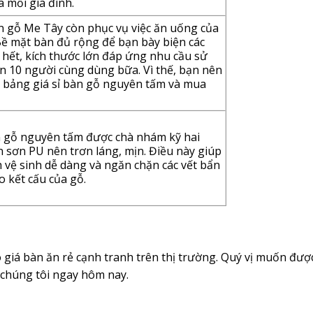
 mỗi gia đình.
n gỗ Me Tây còn phục vụ việc ăn uống của
 Bề mặt bàn đủ rộng để bạn bày biện các
hết, kích thước lớn đáp ứng nhu cầu sử
n 10 người cùng dùng bữa. Vì thế, bạn nên
 bảng giá sỉ bàn gỗ nguyên tấm và mua
n gỗ nguyên tấm được chà nhám kỹ hai
n sơn PU nên trơn láng, mịn. Điều này giúp
h vệ sinh dễ dàng và ngăn chặn các vết bẩn
 kết cấu của gỗ.
 giá bàn ăn rẻ cạnh tranh trên thị trường. Quý vị muốn đượ
i chúng tôi ngay hôm nay.