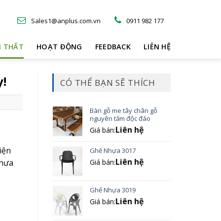
Sales1@anplus.com.vn
0911 982 177
I THẤT
HOẠT ĐỘNG
FEEDBACK
LIÊN HỆ
y!
CÓ THỂ BẠN SẼ THÍCH
Bàn gỗ me tây chân gỗ
nguyên tấm độc đáo
Liên hệ
Giá bán:
iện
Ghế Nhựa 3017
Liên hệ
chưa
Giá bán:
Ghế Nhựa 3019
Liên hệ
Giá bán: