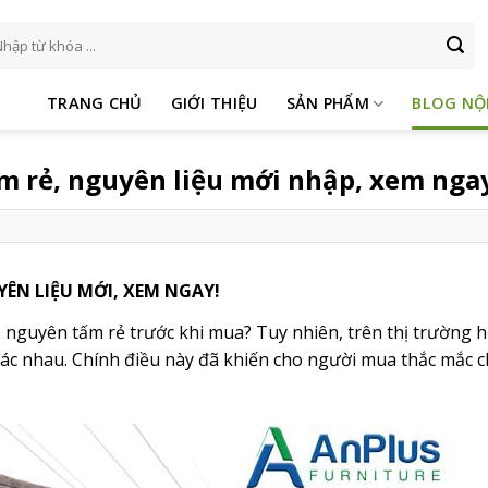
m
ếm:
TRANG CHỦ
GIỚI THIỆU
SẢN PHẨM
BLOG NỘ
m rẻ, nguyên liệu mới nhập, xem nga
ÊN LIỆU MỚI, XEM NGAY!
nguyên tấm rẻ trước khi mua? Tuy nhiên, trên thị trường h
 khác nhau. Chính điều này đã khiến cho người mua thắc mắc 