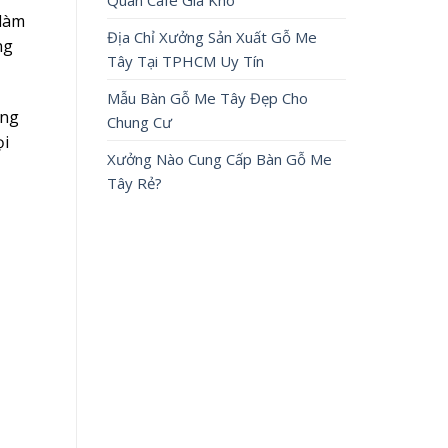
Quán Cafe Giá Kho
 làm
Địa Chỉ Xưởng Sản Xuất Gỗ Me
ng
Tây Tại TPHCM Uy Tín
Mẫu Bàn Gỗ Me Tây Đẹp Cho
ứng
Chung Cư
ọi
Xưởng Nào Cung Cấp Bàn Gỗ Me
Tây Rẻ?