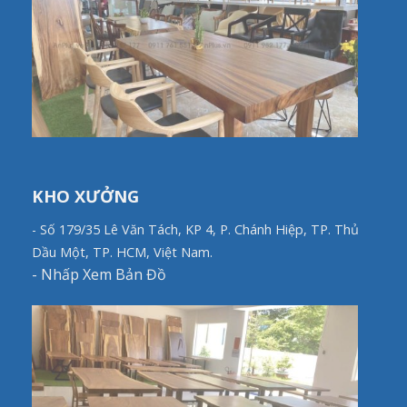
KHO XƯỞNG
- Số 179/35 Lê Văn Tách, KP 4, P. Chánh Hiệp, TP. Thủ
Dầu Một, TP. HCM, Việt Nam.
-
Nhấp Xem Bản Đồ