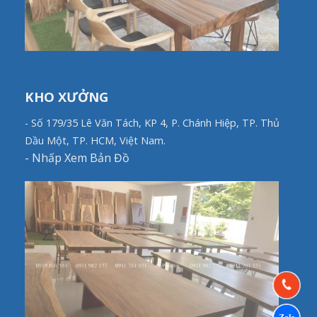
KHO XƯỞNG
- Số 179/35 Lê Văn Tách, KP 4, P. Chánh Hiệp, TP. Thủ
Dầu Một, TP. HCM, Việt Nam.
-
Nhấp Xem Bản Đồ