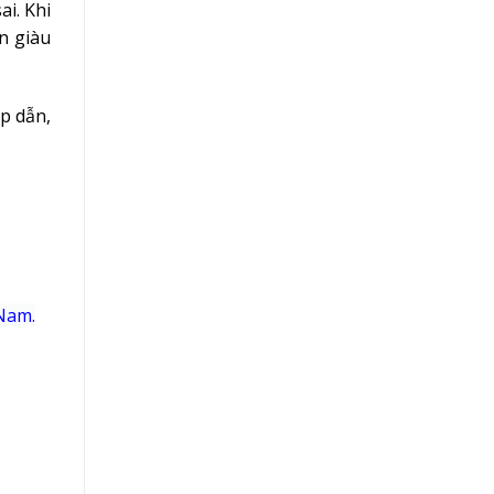
ai. Khi
n giàu
p dẫn,
 Nam.