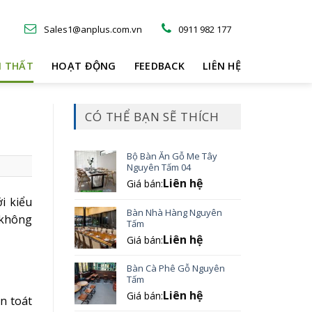
Sales1@anplus.com.vn
0911 982 177
I THẤT
HOẠT ĐỘNG
FEEDBACK
LIÊN HỆ
CÓ THỂ BẠN SẼ THÍCH
Bộ Bàn Ăn Gỗ Me Tây
Nguyên Tấm 04
Liên hệ
Giá bán:
i kiểu
Bàn Nhà Hàng Nguyên
 không
Tấm
Liên hệ
Giá bán:
Bàn Cà Phê Gỗ Nguyên
Tấm
Liên hệ
Giá bán:
n toát