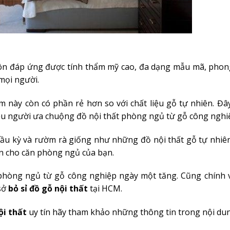
ôn đáp ứng được tính thẩm mỹ cao, đa dạng mẫu mã, phon
mọi người.
 này còn có phần rẻ hơn so với chất liệu gỗ tự nhiên. Đâ
iều người ưa chuộng đồ nội thất phòng ngủ từ gỗ công nghi
ầu kỳ và rườm rà giống như những đồ nội thất gỗ tự nhiê
n cho căn phòng ngủ của bạn.
phòng ngủ từ gỗ công nghiệp ngày một tăng. Cũng chính v
 sở
bỏ sỉ đồ gỗ nội thấ
t
tại HCM.
ội thất
uy tín hãy tham khảo những thông tin trong nội dun