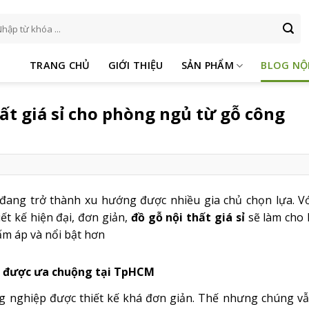
m
ếm:
TRANG CHỦ
GIỚI THIỆU
SẢN PHẨM
BLOG NỘ
ất giá sỉ cho phòng ngủ từ gỗ công
ang trở thành xu hướng được nhiều gia chủ chọn lựa. Vớ
t kế hiện đại, đơn giản,
đồ gỗ nội thất giá sỉ
sẽ làm cho
ấm áp và nổi bật hơn
 được ưa chuộng tại TpHCM
 nghiệp được thiết kế khá đơn giản. Thế nhưng chúng vẫ