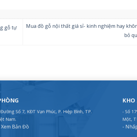
Mua đồ gỗ nội thất giá sỉ- kinh nghiệm hay khô
ng gỗ tự
bỏ q
PHÒNG
KHO
, Đường Số 7, KĐT Vạn Phúc, P. Hiệp Bình, TP.
- Số 1
ệt Nam.
Một, T
Xem Bản Đồ
-
Nhấp