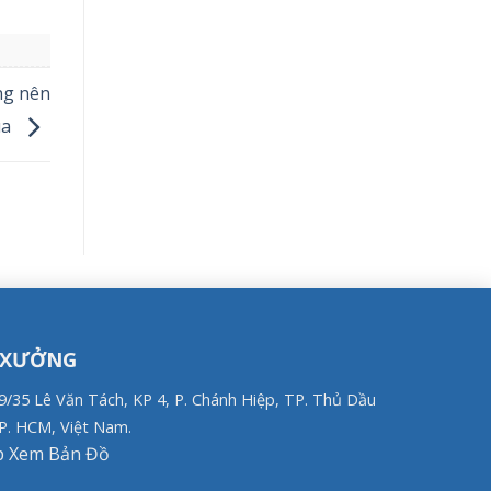
ng nên
ua
 XƯỞNG
79/35 Lê Văn Tách, KP 4, P. Chánh Hiệp, TP. Thủ Dầu
P. HCM, Việt Nam.
 Xem Bản Đồ