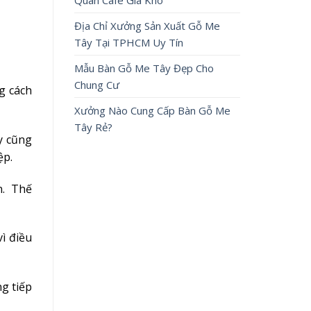
Quán Cafe Giá Kho
Địa Chỉ Xưởng Sản Xuất Gỗ Me
Tây Tại TPHCM Uy Tín
Mẫu Bàn Gỗ Me Tây Đẹp Cho
Chung Cư
g cách
Xưởng Nào Cung Cấp Bàn Gỗ Me
Tây Rẻ?
y cũng
ệp.
n. Thế
ì điều
g tiếp