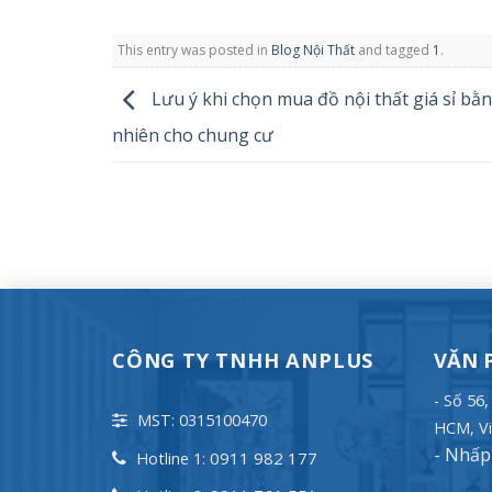
This entry was posted in
Blog Nội Thất
and tagged
1
.
Lưu ý khi chọn mua đồ nội thất giá sỉ bằ
nhiên cho chung cư
CÔNG TY TNHH ANPLUS
VĂN 
- Số 56
MST: 0315100470
HCM, Vi
-
Nhấp 
0911 982 177
Hotline 1: