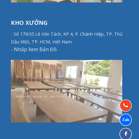
KHO XƯỞNG
- Số 179/35 Lê Văn Tách, KP 4, P. Chánh Hiệp, TP. Thủ
Dầu Một, TP. HCM, Việt Nam.
-
Nhấp Xem Bản Đồ