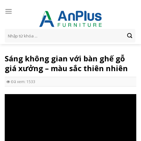
Skip
to
content
Tìm
kiếm:
Sáng không gian với bàn ghế gỗ
giá xưởng – màu sắc thiên nhiên
Đã xem: 1533