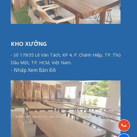
KHO XƯỞNG
- Số 179/35 Lê Văn Tách, KP 4, P. Chánh Hiệp, TP. Thủ
Dầu Một, TP. HCM, Việt Nam.
-
Nhấp Xem Bản Đồ