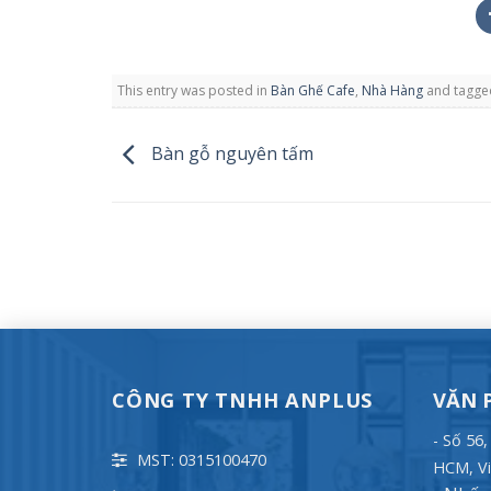
This entry was posted in
Bàn Ghế Cafe
,
Nhà Hàng
and tagg
Bàn gỗ nguyên tấm
CÔNG TY TNHH ANPLUS
VĂN 
- Số 56
MST: 0315100470
HCM, Vi