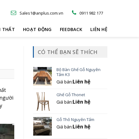
Sales1@anplus.com.vn
0911 982 177
I THẤT
HOẠT ĐỘNG
FEEDBACK
LIÊN HỆ
CÓ THỂ BẠN SẼ THÍCH
Bộ Bàn Ghế Gỗ Nguyên
Tấm K3
Liên hệ
Giá bán:
hất
Ghế Gỗ Thonet
 người
Liên hệ
Giá bán:
y
Gỗ Thô Nguyên Tấm
Liên hệ
Giá bán: