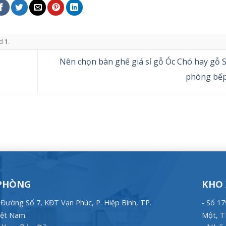
ed
1
.
Nên chọn bàn ghế giá sỉ gỗ Óc Chó hay gỗ S
phòng bế
PHÒNG
KHO
, Đường Số 7, KĐT Vạn Phúc, P. Hiệp Bình, TP.
- Số 1
ệt Nam.
Một, T