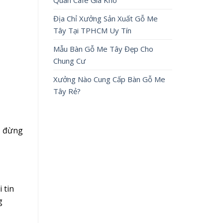
Quán Cafe Giá Kho
Địa Chỉ Xưởng Sản Xuất Gỗ Me
Tây Tại TPHCM Uy Tín
Mẫu Bàn Gỗ Me Tây Đẹp Cho
Chung Cư
Xưởng Nào Cung Cấp Bàn Gỗ Me
Tây Rẻ?
y, đừng
 tin
g