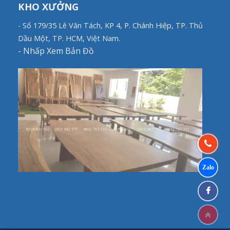
KHO XƯỞNG
- Số 179/35 Lê Văn Tách, KP 4, P. Chánh Hiệp, TP. Thủ
Dầu Một, TP. HCM, Việt Nam.
-
Nhấp Xem Bản Đồ