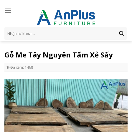
Skip
to
content
Tìm
kiếm:
Gỗ Me Tây Nguyên Tấm Xẻ Sấy
Đã xem: 1468