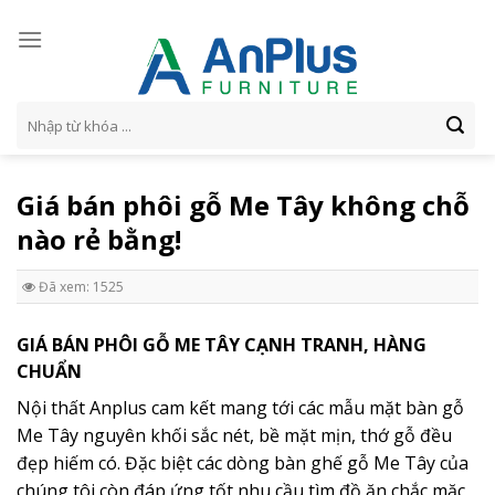
Skip
to
content
Tìm
kiếm:
Giá bán phôi gỗ Me Tây không chỗ
nào rẻ bằng!
Đã xem: 1525
GIÁ BÁN PHÔI GỖ ME TÂY CẠNH TRANH, HÀNG
CHUẨN
Nội thất Anplus cam kết mang tới các mẫu mặt bàn gỗ
Me Tây nguyên khối sắc nét, bề mặt mịn, thớ gỗ đều
đẹp hiếm có. Đặc biệt các dòng bàn ghế gỗ Me Tây của
chúng tôi còn đáp ứng tốt nhu cầu tìm đồ ăn chắc mặc