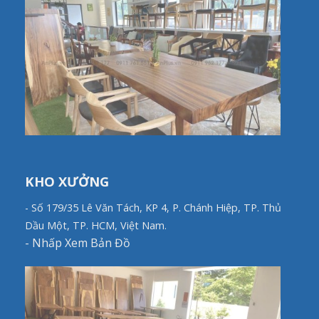
KHO XƯỞNG
- Số 179/35 Lê Văn Tách, KP 4, P. Chánh Hiệp, TP. Thủ
Dầu Một, TP. HCM, Việt Nam.
-
Nhấp Xem Bản Đồ