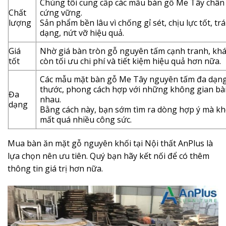
Chúng tôi cung cấp các mẫu bàn gỗ Me Tây chân
Chất
cứng vững.
lượng
Sản phẩm bền lâu vì chống gỉ sét, chịu lực tốt, tr
dạng, nứt vỡ hiệu quả.
Giá
Nhờ giá bàn tròn gỗ nguyên tấm cạnh tranh, kh
tốt
còn tối ưu chi phí và tiết kiệm hiệu quả hơn nữa.
Các mẫu mặt bàn gỗ Me Tây nguyên tấm đa dạng
thước, phong cách hợp với những không gian bài 
Đa
nhau.
dạng
Bằng cách này, bạn sớm tìm ra dòng hợp ý mà k
mất quá nhiều công sức.
Mua bàn ăn mặt gỗ nguyên khối tại Nội thất AnPlus là
lựa chọn nên ưu tiên. Quý bạn hãy kết nối để có thêm
thông tin giá trị hơn nữa.