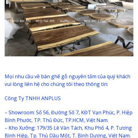
Mọi nhu cầu về bàn ghế gỗ nguyên tấm của quý khách
vui lòng liên hệ cho chúng tôi theo thông tin:
Công Ty TNHH ANPLUS
– Showroom: Số 56, Đường Số 7, KĐT Vạn Phúc, P. Hiệp
Bình Phước, TP. Thủ Đức, TP.HCM, Việt Nam.
– Kho Xưởng: 179/35 Lê Văn Tách, Khu Phố 4, P. Tương
Bình Hiệp, Tp. Thủ Dầu Một, T. Bình Dương, Việt Nam.