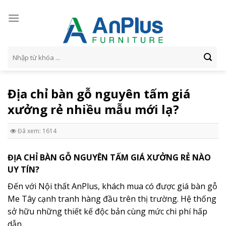
Skip
to
content
Tìm
kiếm:
Địa chỉ bàn gỗ nguyên tấm giá
xưởng rẻ nhiều mẫu mới lạ?
Đã xem: 1614
ĐỊA CHỈ BÀN GỖ NGUYÊN TẤM GIÁ XƯỞNG RẺ NÀO
UY TÍN?
Đến với Nội thất AnPlus, khách mua có được giá bàn gỗ
Me Tây cạnh tranh hàng đầu trên thị trường. Hệ thống
sở hữu những thiết kế độc bản cùng mức chi phí hấp
dẫn.