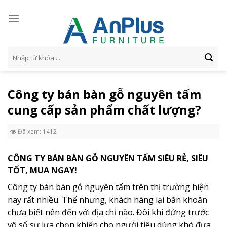
Skip
to
content
Tìm
kiếm:
Công ty bán bàn gỗ nguyên tấm
cung cấp sản phẩm chất lượng?
Đã xem: 1412
CÔNG TY BÁN BÀN GỖ NGUYÊN TẤM SIÊU RẺ, SIÊU
TỐT, MUA NGAY!
Công ty bán bàn gỗ nguyên tấm trên thị trường hiện
nay rất nhiều. Thế nhưng, khách hàng lại băn khoăn
chưa biết nên đến với địa chỉ nào. Đôi khi đứng trước
vô số sự lựa chọn khiến cho người tiêu dùng khó đưa