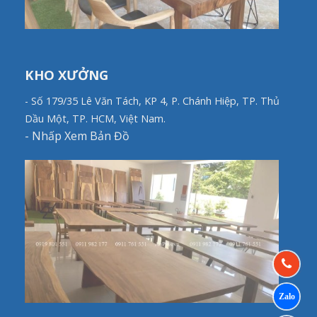
KHO XƯỞNG
- Số 179/35 Lê Văn Tách, KP 4, P. Chánh Hiệp, TP. Thủ
Dầu Một, TP. HCM, Việt Nam.
-
Nhấp Xem Bản Đồ