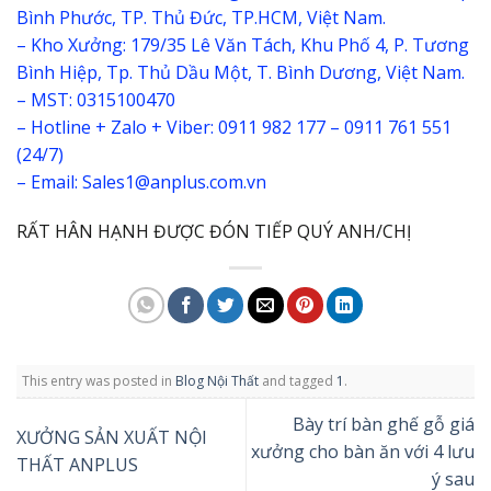
Bình Phước, TP. Thủ Đức, TP.HCM, Việt Nam.
– Kho Xưởng: 179/35 Lê Văn Tách, Khu Phố 4, P. Tương
Bình Hiệp, Tp. Thủ Dầu Một, T. Bình Dương, Việt Nam.
– MST: 0315100470
– Hotline + Zalo + Viber: 0911 982 177 – 0911 761 551
(24/7)
– Email: Sales1@anplus.com.vn
RẤT HÂN HẠNH ĐƯỢC ĐÓN TIẾP QUÝ ANH/CHỊ
This entry was posted in
Blog Nội Thất
and tagged
1
.
Bày trí bàn ghế gỗ giá
XƯỞNG SẢN XUẤT NỘI
xưởng cho bàn ăn với 4 lưu
THẤT ANPLUS
ý sau