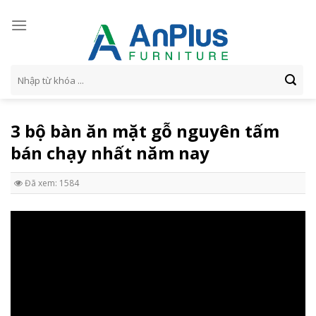
Skip
to
content
Tìm
kiếm:
3 bộ bàn ăn mặt gỗ nguyên tấm
bán chạy nhất năm nay
Đã xem: 1584