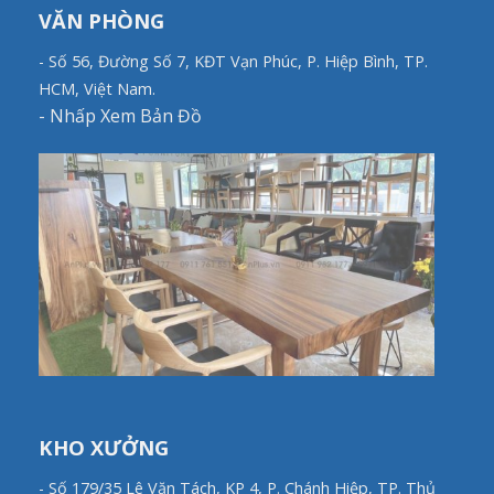
VĂN PHÒNG
- Số 56, Đường Số 7, KĐT Vạn Phúc, P. Hiệp Bình, TP.
HCM, Việt Nam.
-
Nhấp Xem Bản Đồ
KHO XƯỞNG
- Số 179/35 Lê Văn Tách, KP 4, P. Chánh Hiệp, TP. Thủ